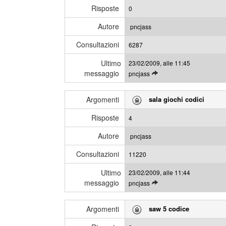
i
e
Risposte
0
g
s
l
s
Autore
pncjass
i
a
Consultazioni
u
6287
g
l
g
Ultimo
23/02/2009, alle 11:45
t
i
messaggio
L
pncjass
i
e
m
g
i
Argomenti
sala giochi codici
g
m
i
e
Risposte
4
g
s
l
s
Autore
pncjass
i
a
Consultazioni
u
11220
g
l
g
Ultimo
23/02/2009, alle 11:44
t
i
messaggio
L
pncjass
i
e
m
g
i
Argomenti
saw 5 codice
g
m
i
e