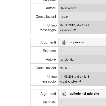
g
s
l
s
Autore
facebook83
i
a
Consultazioni
u
10034
g
l
g
Ultimo
04/12/2012, alle 17:29
t
i
messaggio
L
canerfc-it
i
e
m
g
i
Argomenti
copia sito
g
m
i
e
Risposte
1
g
s
l
s
Autore
arrotonda
i
a
Consultazioni
u
9586
g
l
g
Ultimo
11/05/2011, alle 14:18
t
i
messaggio
L
creative-pixel
i
e
m
g
i
Argomenti
gallerie nel mio sito
g
m
i
e
Risposte
1
g
s