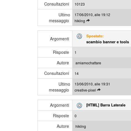
Consultazioni
u
10123
g
l
g
Ultimo
17/06/2010, alle 19:12
t
i
messaggio
L
hikiing
i
e
m
g
i
Spostato:
g
Argomenti
m
scambio banner e tools
i
e
g
s
Risposte
1
l
s
i
a
Autore
amiamochattare
u
g
Consultazioni
l
14
g
t
i
Ultimo
13/06/2010, alle 19:31
i
messaggio
L
creative-pixel
m
e
i
g
m
Argomenti
[HTML] Barra Laterale
g
e
i
s
Risposte
0
g
s
l
a
Autore
hikiing
i