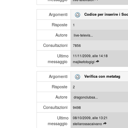
e
m
g
i
Argomenti
Codice per inserire i S
g
m
i
e
Risposte
1
g
s
l
s
Autore
live-televis...
i
a
Consultazioni
u
7856
g
l
g
Ultimo
11/11/2009, alle 14:18
t
i
messaggio
L
majikefotogigi
i
e
m
g
i
Argomenti
Verifica con metatag
g
m
i
e
Risposte
2
g
s
l
s
Autore
dragonclubsa...
i
a
Consultazioni
u
9498
g
l
g
Ultimo
08/10/2009, alle 13:21
t
i
messaggio
L
stellarossacaivano
i