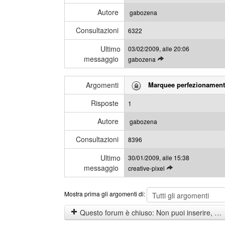
s
l
s
Autore
gabozena
i
a
Consultazioni
u
6322
g
l
g
Ultimo
03/02/2009, alle 20:06
t
i
messaggio
L
gabozena
i
e
m
g
i
Argomenti
Marquee perfezionamen
g
m
i
e
Risposte
1
g
s
l
s
Autore
gabozena
i
a
Consultazioni
u
8396
g
l
g
Ultimo
30/01/2009, alle 15:38
t
i
messaggio
L
creative-pixel
i
e
m
g
i
Mostra prima gli argomenti di:
g
m
i
e
Questo forum è chiuso: Non puoi inserire, rispondere o modificare gli argomenti.
g
s