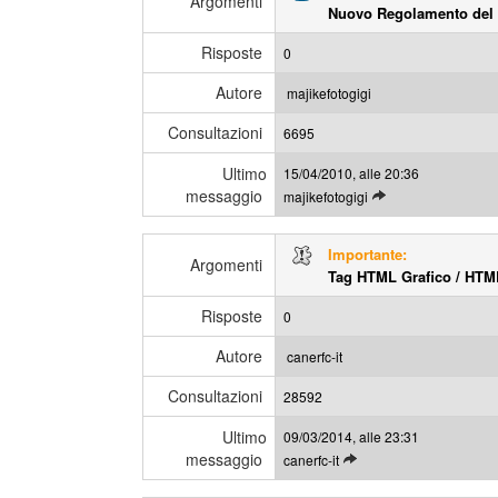
Argomenti
Nuovo Regolamento del
Risposte
0
Autore
majikefotogigi
Consultazioni
6695
Ultimo
15/04/2010, alle 20:36
messaggio
L
majikefotogigi
e
g
Importante:
g
Argomenti
Tag HTML Grafico / HTM
i
g
Risposte
0
l
i
Autore
canerfc-it
u
Consultazioni
l
28592
t
Ultimo
09/03/2014, alle 23:31
i
messaggio
L
canerfc-it
m
e
i