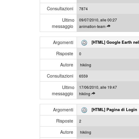
i
a
Consultazioni
u
7874
g
l
g
Ultimo
09/07/2010, alle 00:27
t
i
messaggio
L
animation-team
i
e
m
g
i
Argomenti
[HTML] Google Earth nel 
g
m
i
e
Risposte
0
g
s
l
s
Autore
hikiing
i
a
Consultazioni
u
6559
g
l
g
Ultimo
17/06/2010, alle 19:47
t
i
messaggio
L
hikiing
i
e
m
g
i
Argomenti
[HTML] Pagina di Login
g
m
i
e
Risposte
2
g
s
l
s
Autore
hikiing
i
a