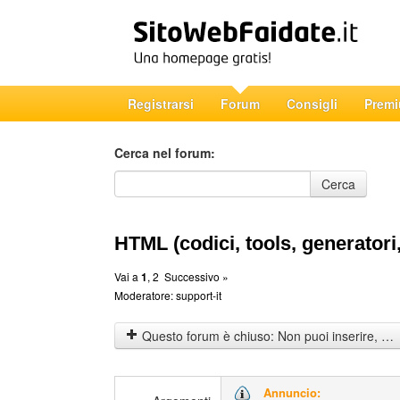
Registrarsi
Forum
Consigli
Prem
Cerca nel forum:
Cerca nel forum
Cerca
HTML (codici, tools, generatori,
Vai a
1
,
2
Successivo »
Moderatore:
support-it
Questo forum è chiuso: Non puoi inserire, rispondere o modificare gli argomenti.
Annuncio: