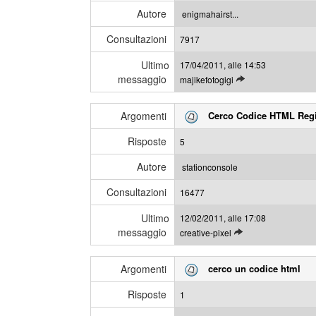
l
s
Autore
enigmahairst...
i
a
Consultazioni
u
7917
g
l
g
Ultimo
17/04/2011, alle 14:53
t
i
messaggio
L
majikefotogigi
i
e
m
g
i
Argomenti
Cerco Codice HTML Regis
g
m
i
e
Risposte
5
g
s
l
s
Autore
stationconsole
i
a
Consultazioni
u
16477
g
l
g
Ultimo
12/02/2011, alle 17:08
t
i
messaggio
L
creative-pixel
i
e
m
g
i
Argomenti
cerco un codice html
g
m
i
e
Risposte
1
g
s
l