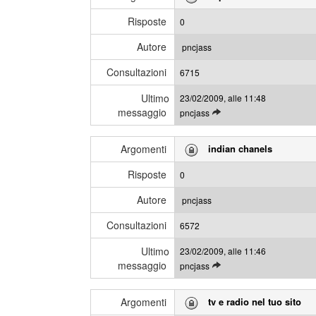
g
m
i
e
Risposte
0
g
s
l
s
Autore
pncjass
i
a
Consultazioni
u
6715
g
l
g
Ultimo
23/02/2009, alle 11:48
t
i
messaggio
L
pncjass
i
e
m
g
i
Argomenti
indian chanels
g
m
i
e
Risposte
0
g
s
l
s
Autore
pncjass
i
a
Consultazioni
u
6572
g
l
g
Ultimo
23/02/2009, alle 11:46
t
i
messaggio
L
pncjass
i
e
m
g
i
Argomenti
tv e radio nel tuo sito
g
m