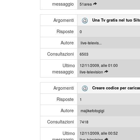
messaggio
L
51area
i
e
m
g
i
Argomenti
Una Tv gratis nel tuo Sit
g
m
i
e
Risposte
0
g
s
l
s
Autore
live-televis...
i
a
Consultazioni
u
6503
g
l
g
Ultimo
12/11/2009, alle 01:00
t
i
messaggio
L
live-television
i
e
m
g
i
Argomenti
Creare codice per caric
g
m
i
e
Risposte
1
g
s
l
s
Autore
majikefotogigi
i
a
Consultazioni
u
7418
g
l
g
Ultimo
12/11/2009, alle 00:52
t
i
messaggio
L
live-television
i