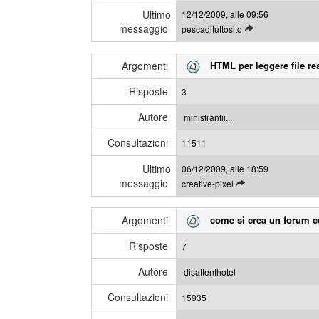
t
i
Ultimo
12/12/2009, alle 09:56
i
messaggio
L
pescadituttosito
m
e
i
g
m
Argomenti
HTML per leggere file re
g
e
i
s
Risposte
3
g
s
l
a
Autore
ministrantii...
i
g
Consultazioni
u
11511
g
l
i
Ultimo
06/12/2009, alle 18:59
t
messaggio
L
creative-pixel
i
e
m
g
i
Argomenti
come si crea un forum c
g
m
i
e
Risposte
7
g
s
l
s
Autore
disattenthotel
i
a
Consultazioni
u
15935
g
l
g