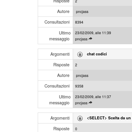
Risposte
2
g
s
l
s
Autore
pncjass
i
a
Consultazioni
u
8394
g
l
g
Ultimo
23/02/2009, alle 11:39
t
i
messaggio
L
pncjass
i
e
m
g
i
Argomenti
chat codici
g
m
i
e
Risposte
2
g
s
l
s
Autore
pncjass
i
a
Consultazioni
u
9358
g
l
g
Ultimo
23/02/2009, alle 11:37
t
i
messaggio
L
pncjass
i
e
m
g
i
Argomenti
<SELECT> Scelta da un
g
m
i
e
Risposte
0
g