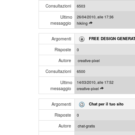
g
Consultazioni
u
6503
g
l
i
Ultimo
26/04/2010, alle 17:36
t
messaggio
L
hikiing
i
e
m
g
i
Argomenti
FREE DESIGN GENERA
g
m
i
e
Risposte
0
g
s
l
s
Autore
creative-pixel
i
a
Consultazioni
u
6500
g
l
g
Ultimo
14/03/2010, alle 17:52
t
i
messaggio
L
creative-pixel
i
e
m
g
i
Argomenti
Chat per il tuo sito
g
m
i
e
Risposte
0
g
s
l
s
Autore
chat-gratis
i
a