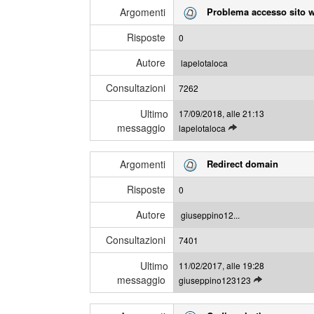
g
m
Argomenti
Problema accesso sito 
g
e
i
s
Risposte
0
g
s
l
a
Autore
lapelotaloca
i
g
Consultazioni
u
7262
g
l
i
Ultimo
17/09/2018, alle 21:13
t
messaggio
L
lapelotaloca
i
e
m
g
i
Argomenti
Redirect domain
g
m
i
e
Risposte
0
g
s
l
s
Autore
giuseppino12...
i
a
Consultazioni
u
7401
g
l
g
Ultimo
11/02/2017, alle 19:28
t
i
messaggio
L
giuseppino123123
i
e
m
g
i