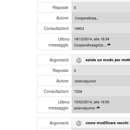
i
e
Risposte
0
g
s
l
s
Autore
Cooperativaa...
i
a
Consultazioni
u
16903
g
l
g
Ultimo
18/12/2014, alle 16:34
t
i
messaggio
L
Cooperativaagrico...
i
e
m
g
i
Argomenti
esiste un modo per mette
g
m
i
e
Risposte
0
g
s
l
s
Autore
scienzejunior
i
a
Consultazioni
u
7259
g
l
g
Ultimo
15/02/2014, alle 16:05
t
i
messaggio
L
scienzejunior
i
e
m
g
i
Argomenti
come modificare vecchi 
g
m