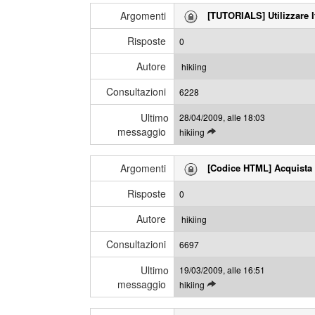
g
i
Argomenti
[TUTORIALS] Utilizzare I
g
m
i
e
Risposte
0
g
s
l
s
Autore
hikiing
i
a
Consultazioni
u
6228
g
l
g
Ultimo
28/04/2009, alle 18:03
t
i
messaggio
L
hikiing
i
e
m
g
i
Argomenti
[Codice HTML] Acquista 
g
m
i
e
Risposte
0
g
s
l
s
Autore
hikiing
i
a
Consultazioni
u
6697
g
l
g
Ultimo
19/03/2009, alle 16:51
t
i
messaggio
L
hikiing
i
e
m
g
i