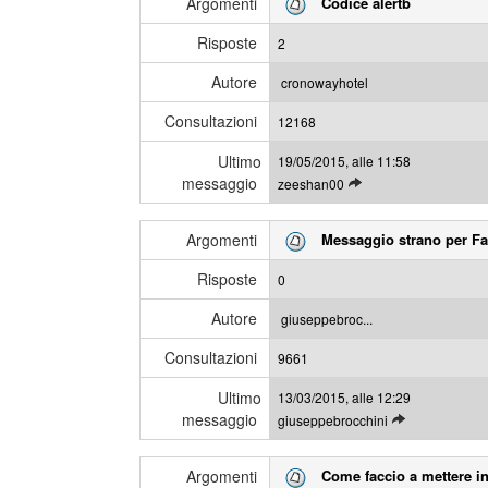
Argomenti
Codice alertb
g
m
i
e
Risposte
2
g
s
l
s
Autore
cronowayhotel
i
a
Consultazioni
u
12168
g
l
g
Ultimo
19/05/2015, alle 11:58
t
i
messaggio
L
zeeshan00
i
e
m
g
i
Argomenti
Messaggio strano per F
g
m
i
e
Risposte
0
g
s
l
s
Autore
giuseppebroc...
i
a
Consultazioni
u
9661
g
l
g
Ultimo
13/03/2015, alle 12:29
t
i
messaggio
L
giuseppebrocchini
i
e
m
g
i
Argomenti
Come faccio a mettere in
g
m