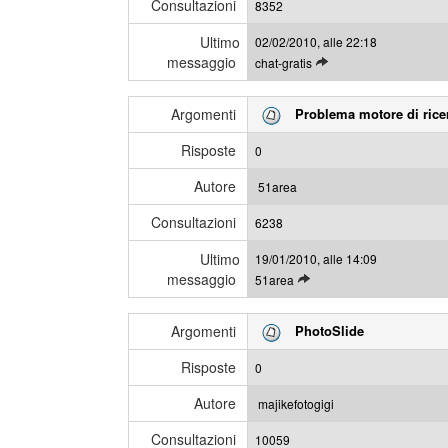
Consultazioni
u
8352
g
l
g
Ultimo
02/02/2010, alle 22:18
t
i
messaggio
L
chat-gratis
i
e
m
g
i
Argomenti
Problema motore di rice
g
m
i
e
Risposte
0
g
s
l
s
Autore
51area
i
a
Consultazioni
u
6238
g
l
g
Ultimo
19/01/2010, alle 14:09
t
i
messaggio
L
51area
i
e
m
g
i
Argomenti
PhotoSlide
g
m
i
e
Risposte
0
g
s
l
s
Autore
majikefotogigi
i
a
Consultazioni
u
10059
g