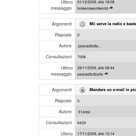
Ultimo
01/12/2009, alle 18:08
t
i
messaggio
L
brokenswordworld
i
e
m
g
i
Argomenti
Mii serve la radio e bast
g
m
i
e
Risposte
0
g
s
l
s
Autore
pescaditutto...
i
a
Consultazioni
u
7006
g
l
g
Ultimo
29/11/2009, alle 08:44
t
i
messaggio
L
pescadituttosito
i
e
m
g
i
Argomenti
Mandare un e-mail in pi
g
m
i
e
Risposte
0
g
s
l
s
Autore
51area
i
a
Consultazioni
u
6429
g
l
g
Ultimo
17/11/2009, alle 15:14
t
i