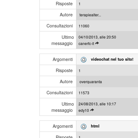
i
e
Risposte
1
g
s
l
s
Autore
terapiealter...
i
a
Consultazioni
u
11060
g
l
g
Ultimo
04/10/2013, alle 20:50
t
i
messaggio
L
canerfc-it
i
e
m
g
i
Argomenti
videochat nel tuo sito!
g
m
i
e
Risposte
1
g
s
l
s
Autore
overquaranta
i
a
Consultazioni
u
11573
g
l
g
Ultimo
24/08/2013, alle 10:17
t
i
messaggio
L
edy10
i
e
m
g
i
Argomenti
html
g
m
i
e
Risposte
1