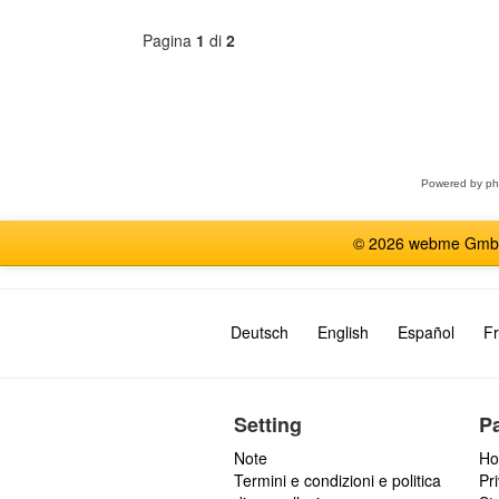
l
s
i
a
Pagina
1
di
2
u
g
l
g
t
i
Seleziona
i
forum
m
i
m
Powered by
p
e
s
© 2026 webme GmbH, G
s
a
g
g
Deutsch
English
Español
Fr
i
Setting
P
Note
Ho
Termini e condizioni e politica
Pr