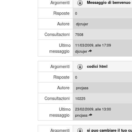
Argomenti
Messaggio di benvenuo i
g
m
i
e
Risposte
0
g
s
l
s
Autore
djcrujer
i
a
Consultazioni
u
7508
g
l
g
Ultimo
11/03/2009, alle 17:09
t
i
messaggio
L
djcrujer
i
e
m
g
i
Argomenti
codici html
g
m
i
e
Risposte
0
g
s
l
s
Autore
pncjass
i
a
Consultazioni
u
10225
g
l
g
Ultimo
23/02/2009, alle 13:00
t
i
messaggio
L
pncjass
i
e
m
g
i
Argomenti
si puo cambiare il tuo cu