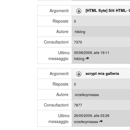
e
m
g
i
Argomenti
[HTML Syte] Siti HTML-
g
m
i
e
Risposte
0
g
s
l
s
Autore
hikiing
i
a
Consultazioni
u
7370
g
l
g
Ultimo
05/08/2009, alle 19:11
t
i
messaggio
L
hikiing
i
e
m
g
i
Argomenti
scrypt mia galleria
g
m
i
e
Risposte
0
g
s
l
s
Autore
orzelkcyniaaaa
i
a
Consultazioni
u
7877
g
l
g
Ultimo
26/05/2009, alle 03:26
t
i
messaggio
L
orzelkcyniaaaa
i
e
m