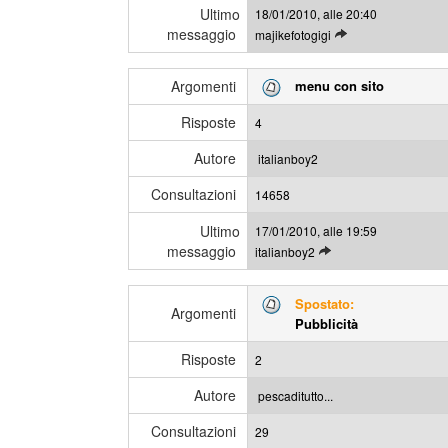
Ultimo
18/01/2010, alle 20:40
t
i
messaggio
L
majikefotogigi
i
e
m
g
i
Argomenti
menu con sito
g
m
i
e
Risposte
4
g
s
l
s
Autore
italianboy2
i
a
Consultazioni
u
14658
g
l
g
Ultimo
17/01/2010, alle 19:59
t
i
messaggio
L
italianboy2
i
e
m
g
i
Spostato:
g
Argomenti
m
Pubblicità
i
e
g
s
Risposte
2
l
s
i
a
Autore
pescaditutto...
u
g
Consultazioni
l
29
g