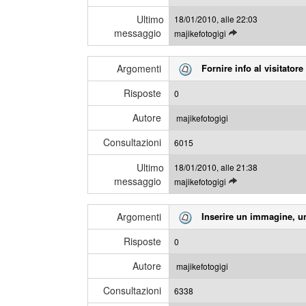
l
g
Ultimo
18/01/2010, alle 22:03
t
i
messaggio
L
majikefotogigi
i
e
m
g
i
Argomenti
Fornire info al visitatore 
g
m
i
e
Risposte
0
g
s
l
s
Autore
majikefotogigi
i
a
Consultazioni
u
6015
g
l
g
Ultimo
18/01/2010, alle 21:38
t
i
messaggio
L
majikefotogigi
i
e
m
g
i
Argomenti
Inserire un immagine, un 
g
m
i
e
Risposte
0
g
s
l
s
Autore
majikefotogigi
i
a
Consultazioni
u
6338
g
l
g