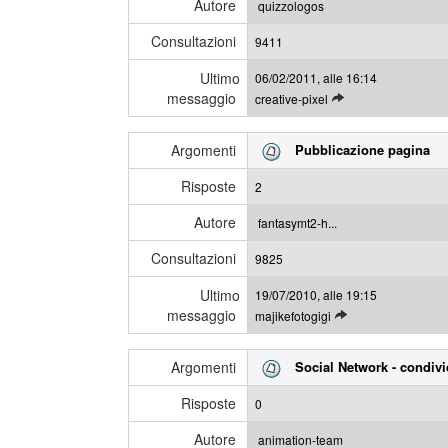
s
Autore
quizzologos
i
a
Consultazioni
u
9411
g
l
g
Ultimo
06/02/2011, alle 16:14
t
i
messaggio
L
creative-pixel
i
e
m
g
i
Argomenti
Pubblicazione pagina
g
m
i
e
Risposte
2
g
s
l
s
Autore
fantasymt2-h...
i
a
Consultazioni
u
9825
g
l
g
Ultimo
19/07/2010, alle 19:15
t
i
messaggio
L
majikefotogigi
i
e
m
g
i
Argomenti
Social Network - condivi
g
m
i
e
Risposte
0
g
s
l
s
Autore
animation-team