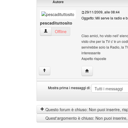
Autore
29/11/2009, alle 08:44
Oggetto: Mii serve la radio e 
pescadituttosito
pescadituttosito Profilo
Offline
Ciao amici, ho visto nell' ele
visto che per la TV c' è un co
servirebbe solo la Radio, la TV
interessante
Aspetto risposte
HomePage: pescaditutto
↑
Mostra prima i messaggi di:
Mostra
Order
prima
by
i
Questo forum è chiuso: Non puoi inserire, ris
messaggi
Quest'argomento è chiuso: Non puoi inserire,
di