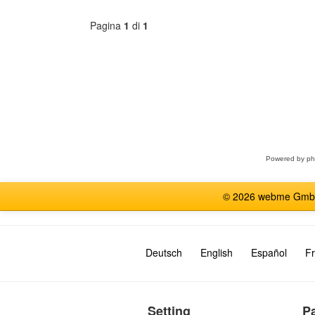
Pagina
1
di
1
Seleziona
forum
Powered by
p
© 2026 webme GmbH, G
Deutsch
English
Español
Fr
Setting
P