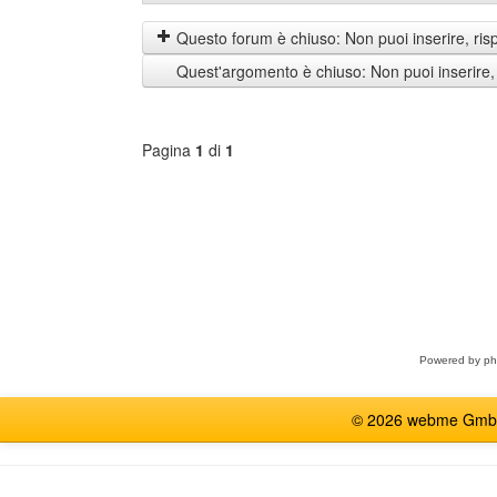
prima
by
i
Questo forum è chiuso: Non puoi inserire, ris
messaggi
Quest'argomento è chiuso: Non puoi inserire,
di
Pagina
1
di
1
Seleziona
forum
Powered by
p
© 2026 webme GmbH, G