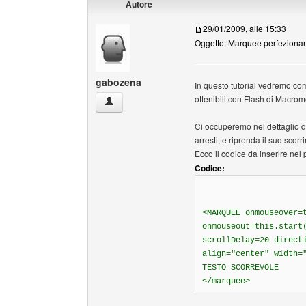
Autore
29/01/2009, alle 15:33
Oggetto: Marquee perfeziona
gabozena
In questo tutorial vedremo come
ottenibili con Flash di Macrom
gabozena Profilo
Ci occuperemo nel dettaglio 
arresti, e riprenda il suo sc
Ecco il codice da inserire nel
Codice:
<MARQUEE onmouseover=
onmouseout=this.start
scrollDelay=20 direct
align="center" width=
TESTO SCORREVOLE
</marquee>