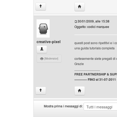
HomePage: gabozena
↑
30/01/2009, alle 15:38
Oggetto: codici marquee
creative-pixel
questi post sono ripetitivi e i c
una guida tutorials completa
creative-pixel Profilo
cortesemente siete pregati di 
[Moderator]
Grazie
______________
FREE PARTNERSHIP & SU
------------ FINO al 31-07-2011 --
HomePage: creative-pix
↑
Mostra prima i messaggi di:
Mostra
Order