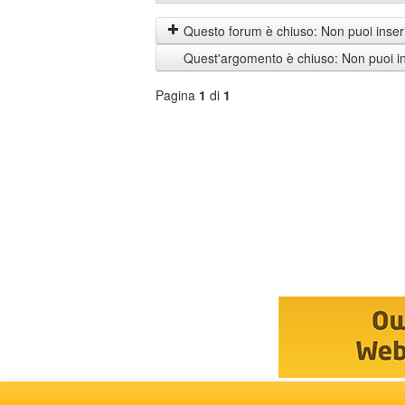
prima
by
i
Questo forum è chiuso: Non puoi inseri
messaggi
Quest'argomento è chiuso: Non puoi ins
di
Pagina
1
di
1
Seleziona
forum