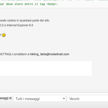
bar deve stare entro il tag <body>.
uesto codice in qualsiasi parte del sito.
0.2 e Internet Explorer 6.0
i!
DETTAGLI contattami a
hikiing_italia@rocketmail.com
ng
ssaggi di: