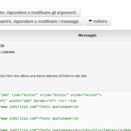
re, rispondere o modificare gli argomenti.
erire, rispondere o modificare i messaggi.
indietro
Messaggio
:36
 Laterale
e html che attiva una barra laterale all'interno del sito:
"16%" link="#color" vlink="#color" alink="#color">
eft" width="16%" border="0"> <tr> <td>
/www.indirizzo.com">Testo qualunque</a>
/www.indirizzo.com">Testo qualunque</a>
/www.indirizzo.com">Testo qualunque</a></td></tr></table></sideb