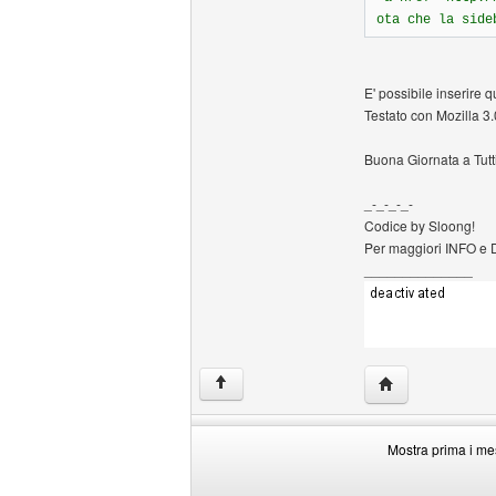
ota che la side
E' possibile inserire q
Testato con Mozilla 3.
Buona Giornata a Tutt
_-_-_-_-
Codice by Sloong!
Per maggiori INFO e 
______________
HomePage: hikii
↑
Mostra prima i me
Mostra
Order