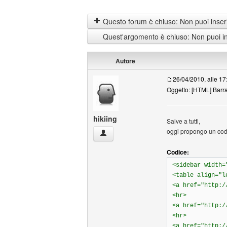
Questo forum è chiuso: Non puoi inseri
Quest'argomento è chiuso: Non puoi ins
Autore
26/04/2010, alle 17
Oggetto: [HTML] Barra
hikiing
Salve a tutti,
oggi propongo un codic
hikiing Profilo
Codice:
<sidebar width=
<table align="l
<a href="http:/
<hr>
<a href="http:/
<hr>
<a href="http:/