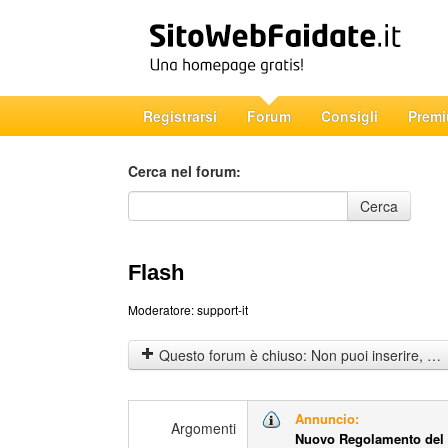
Registrarsi
Forum
Consigli
Prem
Cerca nel forum:
Cerca nel forum
Cerca
Flash
Moderatore:
support-it
Questo forum è chiuso: Non puoi inserire, rispondere o modificare gli argomenti.
Annuncio:
Argomenti
Nuovo Regolamento del