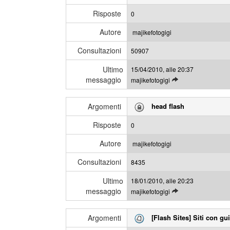
Risposte
0
Autore
majikefotogigi
Consultazioni
50907
Ultimo
15/04/2010, alle 20:37
messaggio
L
majikefotogigi
e
g
Argomenti
head flash
g
i
Risposte
0
g
l
Autore
majikefotogigi
i
Consultazioni
u
8435
l
Ultimo
18/01/2010, alle 20:23
t
messaggio
L
majikefotogigi
i
e
m
g
i
Argomenti
[Flash Sites] Siti con gu
g
m