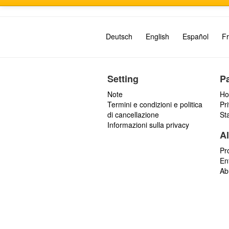
s
a
g
Deutsch
English
Español
Fr
g
i
Setting
P
Note
Ho
Termini e condizioni e politica
Pr
di cancellazione
St
Informazioni sulla privacy
Al
Pr
En
Ab