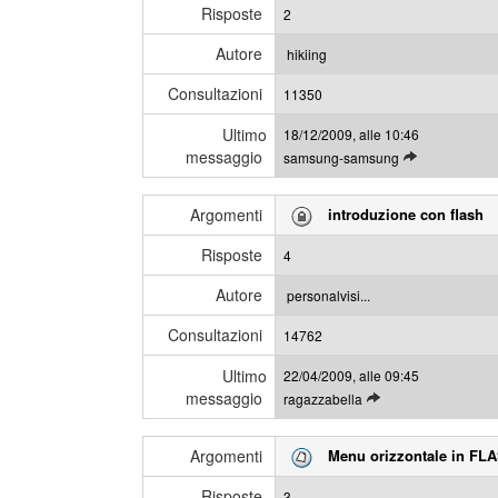
i
e
Risposte
2
g
s
l
s
Autore
hikiing
i
a
Consultazioni
u
11350
g
l
g
Ultimo
18/12/2009, alle 10:46
t
i
messaggio
L
samsung-samsung
i
e
m
g
i
Argomenti
introduzione con flash
g
m
i
e
Risposte
4
g
s
l
s
Autore
personalvisi...
i
a
Consultazioni
u
14762
g
l
g
Ultimo
22/04/2009, alle 09:45
t
i
messaggio
L
ragazzabella
i
e
m
g
i
Argomenti
Menu orizzontale in FLA
g
m
i
e
Risposte
3