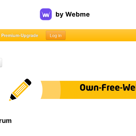
Premium-Upgrade
Log in
orum