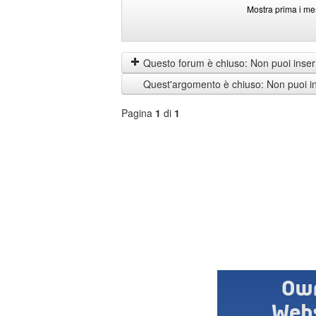
Mostra prima i me
Mostra
Order
prima
by
i
Questo forum è chiuso: Non puoi inseri
messaggi
Quest'argomento è chiuso: Non puoi ins
di
Pagina
1
di
1
Seleziona
forum