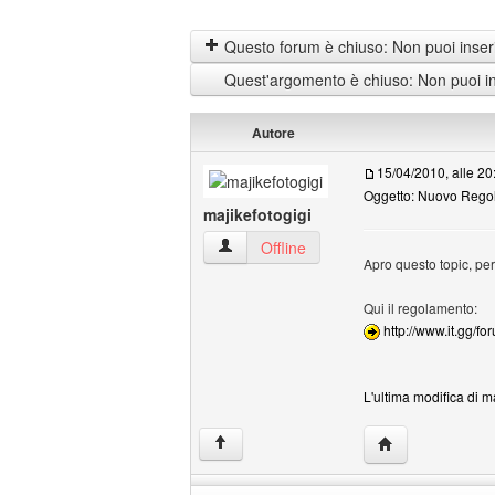
Questo forum è chiuso: Non puoi inseri
Quest'argomento è chiuso: Non puoi ins
Autore
15/04/2010, alle 20
Oggetto: Nuovo Rego
majikefotogigi
majikefotogigi Profilo
Offline
Apro questo topic, per
Qui il regolamento:
http://www.it.gg/
L'ultima modifica di m
HomePage: majik
↑