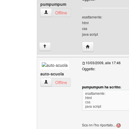
pumpumpum
pumpumpum Profilo
Offline
esattamente:
html
css
java script
HomePage: pumpump
↑
10/03/2009, alle 17:46
Oggetto:
auto-scuola
auto-scuola Profilo
Offline
pumpumpum ha scritto:
esattamente:
html
css
java script
Scs nn l'ho riportato...