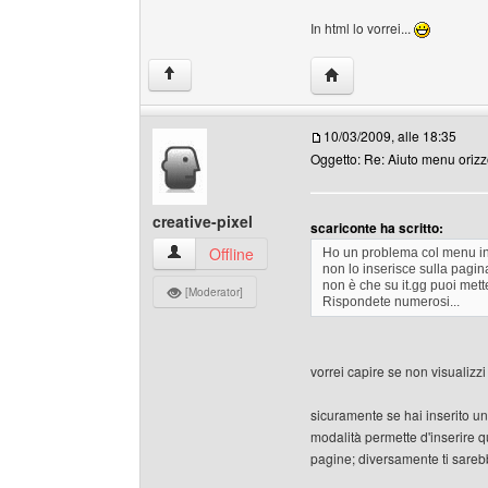
In html lo vorrei...
HomePage: auto-scuol
↑
10/03/2009, alle 18:35
Oggetto: Re: Aiuto menu orizz
creative-pixel
scariconte ha scritto:
creative-pixel Profilo
Offline
Ho un problema col menu in
non lo inserisce sulla pagin
non è che su it.gg puoi mett
[Moderator]
Rispondete numerosi...
vorrei capire se non visualizzi
sicuramente se hai inserito un
modalità permette d'inserire qua
pagine; diversamente ti sarebb