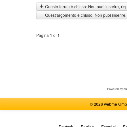
i
Questo forum è chiuso: Non puoi inserire, ris
messaggi
Quest'argomento è chiuso: Non puoi inserire,
di
Pagina
1
di
1
Seleziona
forum
Powered by
p
© 2026 webme GmbH, G
Deutsch
English
Español
Fr