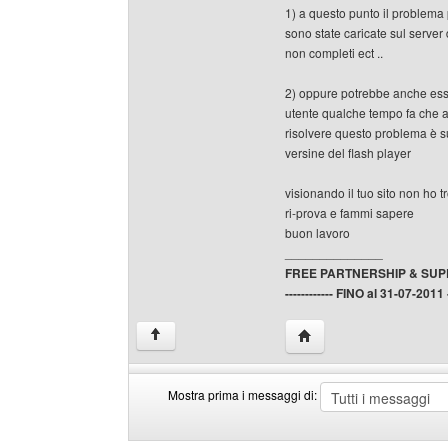
1) a questo punto il problema
sono state caricate sul server 
non completi ect ..
2) oppure potrebbe anche esse
utente qualche tempo fa che a
risolvere questo problema è suf
versine del flash player
visionando il tuo sito non ho tr
ri-prova e fammi sapere
buon lavoro
______________
FREE PARTNERSHIP & SU
------------ FINO al 31-07-2011 --
HomePage: creative-pix
↑
Mostra prima i messaggi di:
Mostra
Order
prima
by