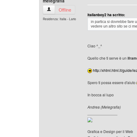
melegrafia
melegrafia Profilo
Offline
italianboy2 ha scritto:
Residenza: Italia - Lario
in partica si dovrebbe fare 
vedere un altro sito se ci met
Ciao ^_^
Quello che ti serve è un
ifram
http://xhtml.html.it/guide/l
Spero ti possa essere d'aiuto
In bocca al lupo
Andrea (Melegrafia)
______________
Grafica e Design per il Web