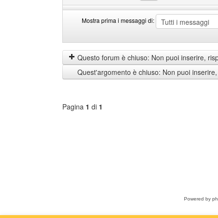
Mostra prima i messaggi di:
Mostra
Order
prima
by
i
Questo forum è chiuso: Non puoi inserire, ris
messaggi
Quest'argomento è chiuso: Non puoi inserire,
di
Pagina
1
di
1
Seleziona
forum
Powered by
p