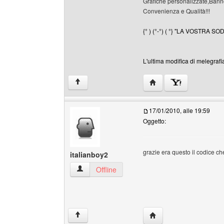
Grafiche personalizzate,Banne
Convenienza e Qualità!!!
{° ) (°-°) ( °} "LA VOSTRA S
L'ultima modifica di melegrafi
HomePage: melegrafia
↑
17/01/2010, alle 19:59
Oggetto:
grazie era questo il codice ch
italianboy2
italianboy2 Profilo
Offline
HomePage: italianboy2
↑