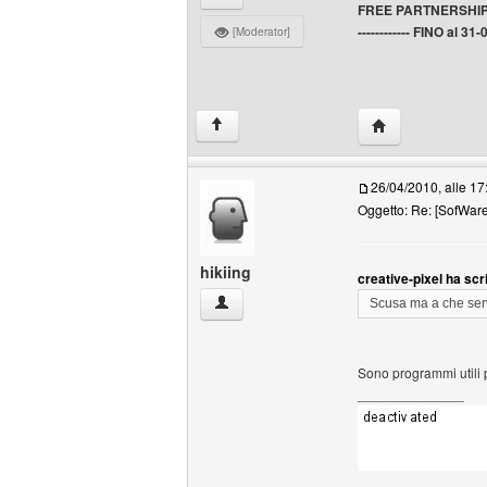
FREE PARTNERSHI
------------ FINO al 31-
[Moderator]
HomePage: creat
↑
26/04/2010, alle 17
Oggetto: Re: [SofWar
hikiing
creative-pixel ha scri
hikiing Profilo
Scusa ma a che serv
Sono programmi utili p
______________