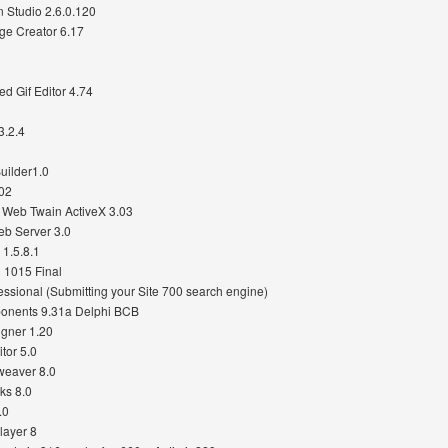
 Studio 2.6.0.120
ge Creator 6.17
ed Gif Editor 4.74
3.2.4
Builder1.0
.02
 Web Twain ActiveX 3.03
eb Server 3.0
 1.5.8.1
d 1015 Final
fessional (Submitting your Site 700 search engine)
onents 9.31a Delphi BCB
gner 1.20
tor 5.0
eaver 8.0
ks 8.0
.0
layer 8