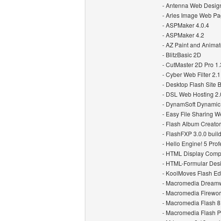
- Antenna Web Design
- Arles Image Web Pa
- ASPMaker 4.0.4
- ASPMaker 4.2
- AZ Paint and Animat
- BlitzBasic 2D
- CutMaster 2D Pro 1.
- Cyber Web Filter 2.1
- Desktop Flash Site 
- DSL Web Hosting 2
- DynamSoft Dynamic
- Easy File Sharing W
- Flash Album Creator
- FlashFXP 3.0.0 buil
- Hello Engine! 5 Pro
- HTML Display Comp
- HTML-Formular Desi
- KoolMoves Flash Edi
- Macromedia Dreamw
- Macromedia Firewor
- Macromedia Flash 8
- Macromedia Flash P