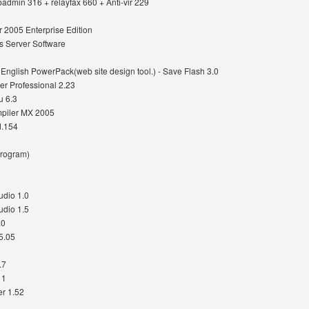
dmin 316 + relayfax 660 + Anti-vir 229
r 2005 Enterprise Edition
ws Server Software
 English PowerPack(web site design tool.) - Save Flash 3.0
er Professional 2.23
 6.3
piler MX 2005
d.154
Program)
udio 1.0
udio 1.5
.0
5.05
.7
11
r 1.52