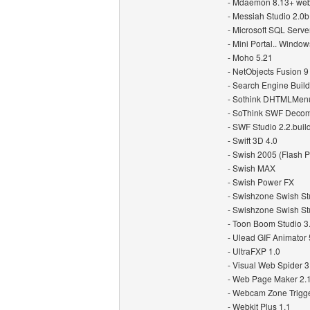
- Mdaemon 8.13+ weba
- Messiah Studio 2.0b
- Microsoft SQL Serve
- Mini Portal.. Windo
- Moho 5.21
- NetObjects Fusion 9
- Search Engine Build
- Sothink DHTMLMenu
- SoThink SWF Decom
- SWF Studio 2.2.buil
- Swift 3D 4.0
- Swish 2005 (Flash 
- Swish MAX
- Swish Power FX
- Swishzone Swish St
- Swishzone Swish St
- Toon Boom Studio 3
- Ulead GIF Animator 
- UltraFXP 1.0
- Visual Web Spider 3
- Web Page Maker 2.
- Webcam Zone Trigge
- Webkit Plus 1.1