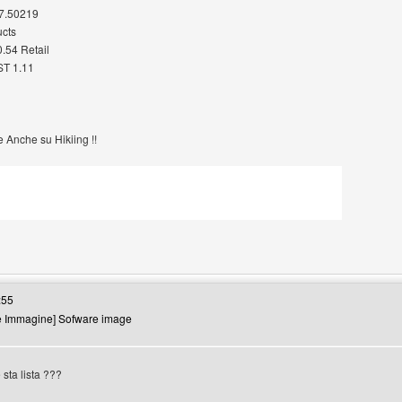
7.50219
ucts
.54 Retail
T 1.11
 Anche su Hikiing !!
ng
:55
e Immagine] Sofware image
sta lista ???