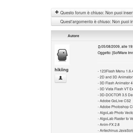
Questo forum è chiuso: Non puoi inseri
Quest'argomento è chiuso: Non puoi ins
Autore
05/08/2009, alle 19
Oggetto: [SofWare I
hikiing
- 123Flash Menu 1.6.
- 2D and 3D Animator
hikiing Profilo
- 3D Flash Animator 4
- 3D Vista Flash VT Ex
- 3D-DOCTOR 3.5 Dat
- Adobe GoLive CS2
- Adobe Photoshop 
- AlgoLab Photo Vecto
- AlgoLab Raster to V
- Anim-FX 2.8
- Antechinus JavaScrip