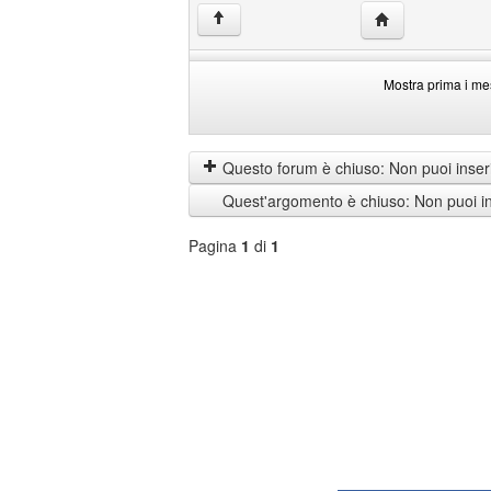
HomePage: hikii
↑
Mostra prima i me
Mostra
Order
prima
by
i
Questo forum è chiuso: Non puoi inseri
messaggi
Quest'argomento è chiuso: Non puoi ins
di
Pagina
1
di
1
Seleziona
forum