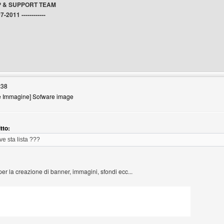
P & SUPPORT TEAM
07-2011 ------------
ive-pixel
:38
e Immagine] Sofware image
tto:
e sta lista ???
er la creazione di banner, immagini, sfondi ecc...