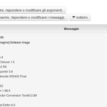
re, rispondere o modificare gli argomenti.
erire, rispondere o modificare i messaggi.
indietro
Messaggio
:09
mmagine] Sofware image
4.4
 Deluxe 1.5
.0 R5
porter 3.6
ecode 050402 Final
CS2
r 1.98.5
ector Conversion Toolkit 2.89
t Editor 6.0