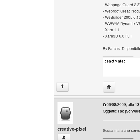
- Webpage Guard 2.3
- Webroot Great Prod
- WeBuilder 2005 6.10
- WWAYM Dynamix VS
- Xara 1.1
- Xara3D 6.0 Full
By Farcas- Disponibile
______________
HomePage: hikii
↑
06/08/2009, alle 13
Oggetto: Re: [SofWar
creative-pixel
Scusa ma a che serve 
______________
creative-pixel Profilo