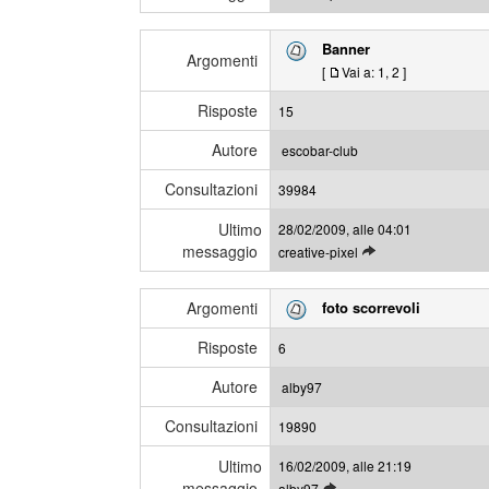
e
m
g
i
Banner
g
Argomenti
m
[
Vai a:
1
,
2
]
i
e
g
s
Risposte
15
l
s
i
a
Autore
escobar-club
u
g
Consultazioni
l
39984
g
t
i
Ultimo
28/02/2009, alle 04:01
i
messaggio
L
creative-pixel
m
e
i
g
m
Argomenti
foto scorrevoli
g
e
i
s
Risposte
6
g
s
l
a
Autore
alby97
i
g
Consultazioni
u
19890
g
l
i
Ultimo
16/02/2009, alle 21:19
t
messaggio
L
alby97