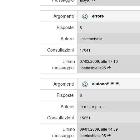
i
e
m
g
i
Argomenti
errore
g
m
i
e
Risposte
8
g
s
l
s
Autore
insiemeballa...
i
a
Consultazioni
u
17041
g
l
g
Ultimo
07/02/2009, alle 17:10
t
i
messaggio
L
libertasbiella95
i
e
m
g
i
Argomenti
aiutooo!!!!!!!!!!
g
m
i
e
Risposte
6
g
s
l
s
Autore
h-o-m-e-p-a-...
i
a
Consultazioni
u
15251
g
l
g
Ultimo
09/01/2009, alle 14:59
t
i
messaggio
L
libertasbiella95
i