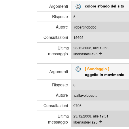
g
i
Argomenti
colore sfondo del sito
g
m
i
e
Risposte
5
g
s
l
s
Autore
robertinobobo
i
a
Consultazioni
u
15695
g
l
g
Ultimo
23/12/2008, alle 19:53
t
i
messaggio
L
libertasbiella95
i
e
m
g
i
[ Sondaggio ]
g
Argomenti
m
oggetto in movimento
i
e
g
s
Risposte
6
l
s
i
a
Autore
pallavolocep...
u
g
Consultazioni
l
9706
g
t
i
Ultimo
23/12/2008, alle 19:51
i
messaggio
L
libertasbiella95
m
e
i