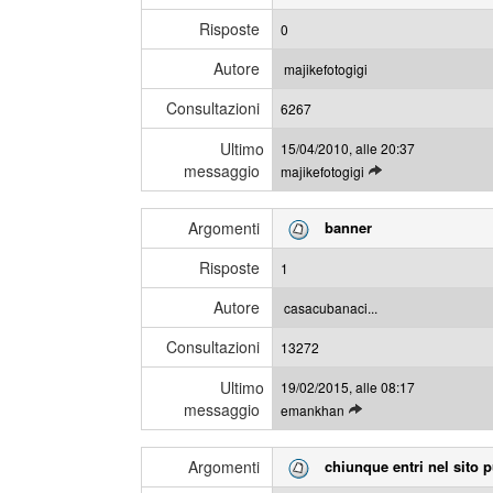
Risposte
0
Autore
majikefotogigi
Consultazioni
6267
Ultimo
15/04/2010, alle 20:37
messaggio
L
majikefotogigi
e
g
Argomenti
banner
g
i
Risposte
1
g
l
Autore
casacubanaci...
i
Consultazioni
u
13272
l
Ultimo
19/02/2015, alle 08:17
t
messaggio
L
emankhan
i
e
m
g
i
Argomenti
chiunque entri nel sito 
g
m