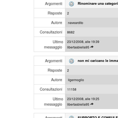
i
Argomenti
Rinominare una categor
g
m
i
e
Risposte
2
g
s
l
s
Autore
naveardito
i
a
Consultazioni
u
8682
g
l
g
Ultimo
23/12/2008, alle 19:39
t
i
messaggio
L
libertasbiella95
i
e
m
g
i
Argomenti
non mi caricano le imma
g
m
i
e
Risposte
2
g
s
l
s
Autore
ilgermoglio
i
a
Consultazioni
u
11158
g
l
g
Ultimo
23/12/2008, alle 19:25
t
i
messaggio
L
libertasbiella95
i
e
m
g
i
Argomenti
SUPPORTO E CONSULE