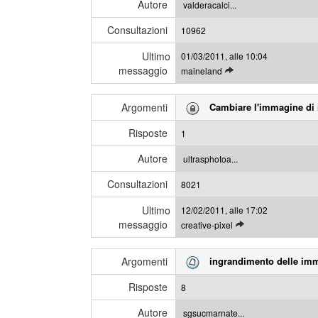
l
s
Autore
valderacalci...
i
a
Consultazioni
u
10962
g
l
g
Ultimo
01/03/2011, alle 10:04
t
i
messaggio
L
maineland
i
e
m
g
i
Argomenti
Cambiare l'immagine di 
g
m
i
e
Risposte
1
g
s
l
s
Autore
ultrasphotoa...
i
a
Consultazioni
u
8021
g
l
g
Ultimo
12/02/2011, alle 17:02
t
i
messaggio
L
creative-pixel
i
e
m
g
i
Argomenti
ingrandimento delle im
g
m
i
e
Risposte
8
g
s
l
s
Autore
sgsucmarnate...