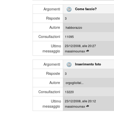
e
m
g
i
Argomenti
Come faccio?
g
m
i
e
Risposte
3
g
s
l
s
Autore
habborazzo
i
a
Consultazioni
u
11095
g
l
g
Ultimo
23/12/2008, alle 20:27
t
i
messaggio
L
massimoumax
i
e
m
g
i
Argomenti
Inserimento foto
g
m
i
e
Risposte
3
g
s
l
s
Autore
orgoglioital...
i
a
Consultazioni
u
13220
g
l
g
Ultimo
23/12/2008, alle 20:12
t
i
messaggio
L
massimoumax
i
e
m