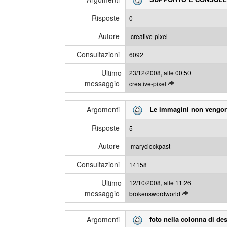
g
m
i
e
Risposte
0
g
s
l
s
Autore
creative-pixel
i
a
Consultazioni
u
6092
g
l
g
Ultimo
23/12/2008, alle 00:50
t
i
messaggio
L
creative-pixel
i
e
m
g
i
Argomenti
Le immagini non vengon
g
m
i
e
Risposte
5
g
s
l
s
Autore
maryciockpast
i
a
Consultazioni
u
14158
g
l
g
Ultimo
12/10/2008, alle 11:26
t
i
messaggio
L
brokenswordworld
i
e
m
g
i
Argomenti
foto nella colonna di des
g
m