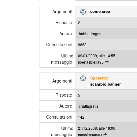
e
m
g
i
Argomenti
come creo
g
m
i
e
Risposte
2
g
s
l
s
Autore
habbodragos
i
a
Consultazioni
u
9668
g
l
g
Ultimo
09/01/2009, alle 14:55
t
i
messaggio
L
libertasbiella95
i
e
m
g
i
Spostato:
g
Argomenti
m
scambio banner
i
e
g
s
Risposte
5
l
s
i
a
Autore
chattagratis
u
g
Consultazioni
l
142
g
t
i
Ultimo
27/12/2008, alle 18:06
i
messaggio
L
massimoumax
m