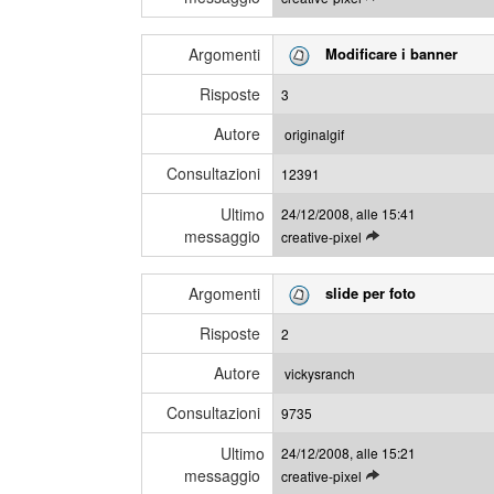
e
i
g
m
Argomenti
Modificare i banner
g
e
i
s
Risposte
3
g
s
l
a
Autore
originalgif
i
g
Consultazioni
u
12391
g
l
i
Ultimo
24/12/2008, alle 15:41
t
messaggio
L
creative-pixel
i
e
m
g
i
Argomenti
slide per foto
g
m
i
e
Risposte
2
g
s
l
s
Autore
vickysranch
i
a
Consultazioni
u
9735
g
l
g
Ultimo
24/12/2008, alle 15:21
t
i
messaggio
L
creative-pixel
i