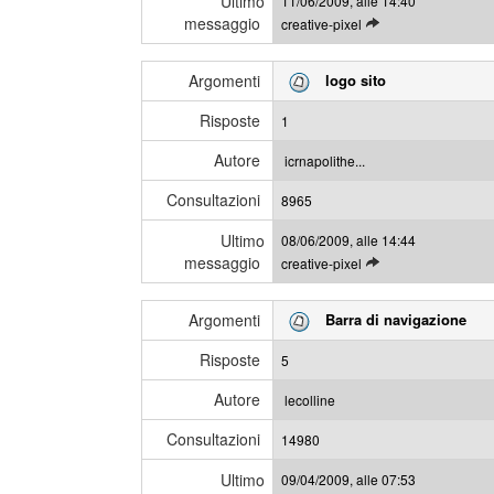
Ultimo
11/06/2009, alle 14:40
t
i
messaggio
L
creative-pixel
i
e
m
g
i
Argomenti
logo sito
g
m
i
e
Risposte
1
g
s
l
s
Autore
icrnapolithe...
i
a
Consultazioni
u
8965
g
l
g
Ultimo
08/06/2009, alle 14:44
t
i
messaggio
L
creative-pixel
i
e
m
g
i
Argomenti
Barra di navigazione
g
m
i
e
Risposte
5
g
s
l
s
Autore
lecolline
i
a
Consultazioni
u
14980
g
l
g
Ultimo
09/04/2009, alle 07:53
t
i