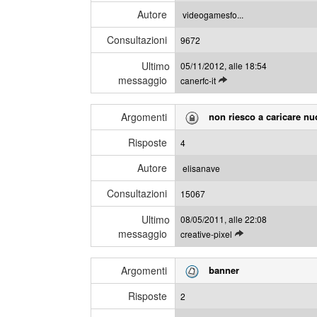
l
s
Autore
videogamesfo...
i
a
Consultazioni
u
9672
g
l
g
Ultimo
05/11/2012, alle 18:54
t
i
messaggio
L
canerfc-it
i
e
m
g
i
Argomenti
non riesco a caricare nu
g
m
i
e
Risposte
4
g
s
l
s
Autore
elisanave
i
a
Consultazioni
u
15067
g
l
g
Ultimo
08/05/2011, alle 22:08
t
i
messaggio
L
creative-pixel
i
e
m
g
i
Argomenti
banner
g
m
i
e
Risposte
2
g
s