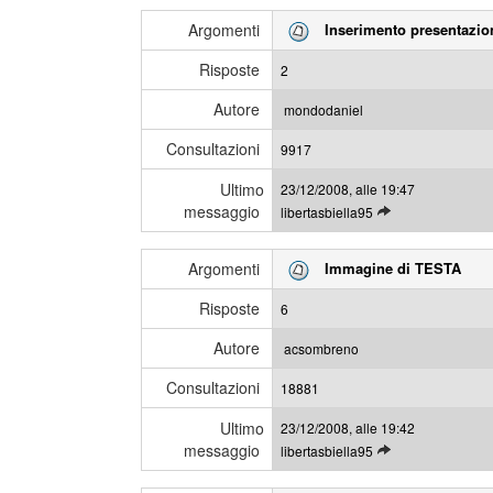
g
m
Argomenti
Inserimento presentazio
g
e
i
s
Risposte
2
g
s
l
a
Autore
mondodaniel
i
g
Consultazioni
u
9917
g
l
i
Ultimo
23/12/2008, alle 19:47
t
messaggio
L
libertasbiella95
i
e
m
g
i
Argomenti
Immagine di TESTA
g
m
i
e
Risposte
6
g
s
l
s
Autore
acsombreno
i
a
Consultazioni
u
18881
g
l
g
Ultimo
23/12/2008, alle 19:42
t
i
messaggio
L
libertasbiella95
i
e
m
g