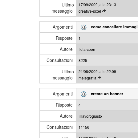
Ultimo
17/09/2009, alle 23:13
t
i
messaggio
L
creative-pixel
i
e
m
g
i
Argomenti
come cancellare immag
g
m
i
e
Risposte
1
g
s
l
s
Autore
lola-coon
i
a
Consultazioni
u
8225
g
l
g
Ultimo
21/08/2009, alle 22:09
t
i
messaggio
L
melegrafia
i
e
m
g
i
Argomenti
creare un banner
g
m
i
e
Risposte
4
g
s
l
s
Autore
illavorogiusto
i
a
Consultazioni
u
11156
g
l
g