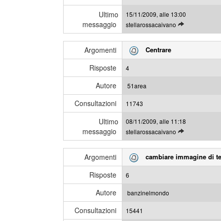
l
g
Ultimo
15/11/2009, alle 13:00
t
i
messaggio
L
stellarossacaivano
i
e
m
g
i
Argomenti
Centrare
g
m
i
e
Risposte
4
g
s
l
s
Autore
51area
i
a
Consultazioni
u
11743
g
l
g
Ultimo
08/11/2009, alle 11:18
t
i
messaggio
L
stellarossacaivano
i
e
m
g
i
Argomenti
cambiare immagine di te
g
m
i
e
Risposte
6
g
s
l
s
Autore
banzinelmondo
i
a
Consultazioni
u
15441
g
l
g