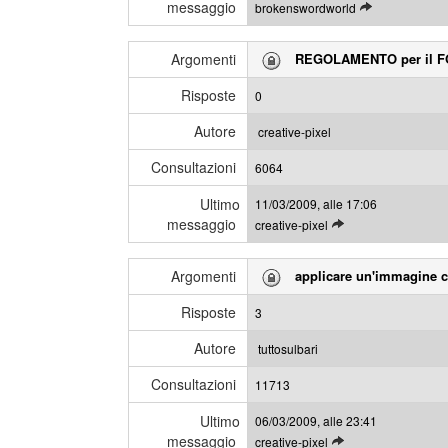
messaggio
L
brokenswordworld
i
e
m
g
i
Argomenti
REGOLAMENTO per il 
g
m
i
e
Risposte
0
g
s
l
s
Autore
creative-pixel
i
a
Consultazioni
u
6064
g
l
g
Ultimo
11/03/2009, alle 17:06
t
i
messaggio
L
creative-pixel
i
e
m
g
i
Argomenti
applicare un'immagine c
g
m
i
e
Risposte
3
g
s
l
s
Autore
tuttosulbari
i
a
Consultazioni
u
11713
g
l
g
Ultimo
06/03/2009, alle 23:41
t
i
messaggio
L
creative-pixel
i