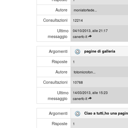
g
s
l
s
Autore
moniatortede...
i
a
Consultazioni
u
12214
g
l
g
Ultimo
04/10/2013, alle 21:17
t
i
messaggio
L
canerfc-it
i
e
m
g
i
Argomenti
pagine di galleria
g
m
i
e
Risposte
1
g
s
l
s
Autore
fotomicrofon...
i
a
Consultazioni
u
10768
g
l
g
Ultimo
14/03/2013, alle 15:23
t
i
messaggio
L
canerfc-it
i
e
m
g
i
Argomenti
Ciao a tutti,ho una pagin
g
m
i
e
Risposte
1
g
s