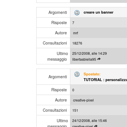
e
i
g
m
Argomenti
creare un banner
g
e
i
s
Risposte
7
g
s
l
a
Autore
mrf
i
g
Consultazioni
u
18276
g
l
i
Ultimo
25/12/2008, alle 14:29
t
messaggio
L
libertasbiella95
i
e
m
g
i
Spostato:
g
Argomenti
m
TUTORIAL : personaliz
i
e
g
s
Risposte
0
l
s
i
a
Autore
creative-pixel
u
g
Consultazioni
l
151
g
t
i
Ultimo
24/12/2008, alle 15:46
i
messaggio
L
creative-pixel
m