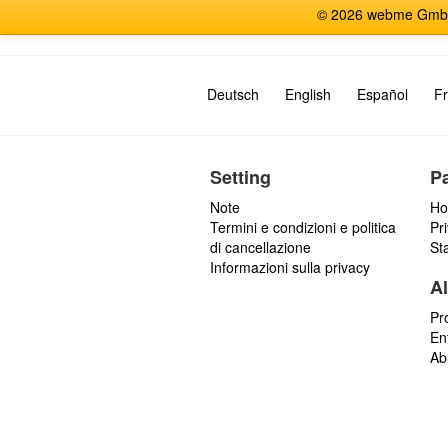
e
© 2026 webme GmbH, G
s
s
a
g
Deutsch
English
Español
Fr
g
i
Setting
P
Note
Ho
Termini e condizioni e politica
Pr
di cancellazione
St
Informazioni sulla privacy
Al
Pr
En
Ab