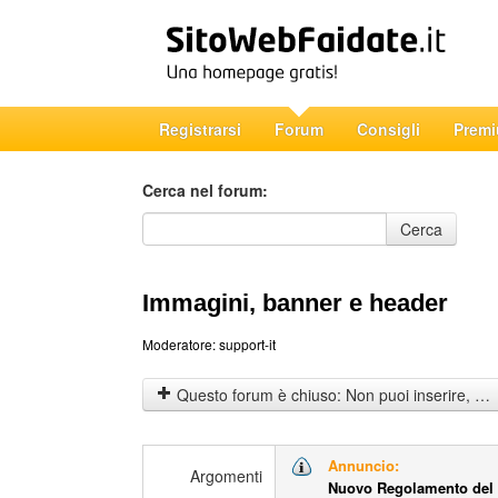
Registrarsi
Forum
Consigli
Prem
Cerca nel forum:
Cerca nel forum
Cerca
Immagini, banner e header
Moderatore:
support-it
Questo forum è chiuso: Non puoi inserire, rispondere o modificare gli argomenti.
Annuncio:
Argomenti
Nuovo Regolamento del