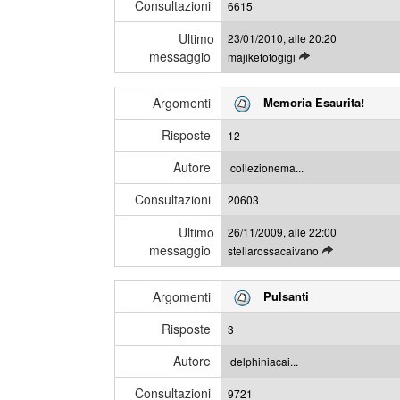
Consultazioni
u
6615
g
l
i
Ultimo
23/01/2010, alle 20:20
t
messaggio
L
majikefotogigi
i
e
m
g
i
Argomenti
Memoria Esaurita!
g
m
i
e
Risposte
12
g
s
l
s
Autore
collezionema...
i
a
Consultazioni
u
20603
g
l
g
Ultimo
26/11/2009, alle 22:00
t
i
messaggio
L
stellarossacaivano
i
e
m
g
i
Argomenti
Pulsanti
g
m
i
e
Risposte
3
g
s
l
s
Autore
delphiniacai...
i
a
Consultazioni
u
9721
g