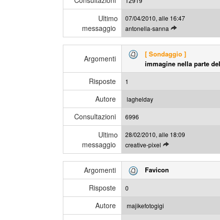
Consultazioni
12919
g
l
g
Ultimo
07/04/2010, alle 16:47
t
i
messaggio
L
antonella-sanna
i
e
m
g
i
[ Sondaggio ]
g
Argomenti
m
immagine nella parte del
i
e
g
s
Risposte
1
l
s
i
a
Autore
laghelday
u
g
Consultazioni
l
6996
g
t
i
Ultimo
28/02/2010, alle 18:09
i
messaggio
L
creative-pixel
m
e
i
g
m
Argomenti
Favicon
g
e
i
s
Risposte
0
g
s
l
a
Autore
majikefotogigi
i
g