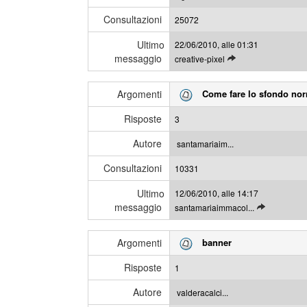
i
a
Consultazioni
u
25072
g
l
g
Ultimo
22/06/2010, alle 01:31
t
i
messaggio
L
creative-pixel
i
e
m
g
i
Argomenti
Come fare lo sfondo no
g
m
i
e
Risposte
3
g
s
l
s
Autore
santamariaim...
i
a
Consultazioni
u
10331
g
l
g
Ultimo
12/06/2010, alle 14:17
t
i
messaggio
L
santamariaimmacol...
i
e
m
g
i
Argomenti
banner
g
m
i
e
Risposte
1
g
s
l
s
Autore
valderacalci...
i
a