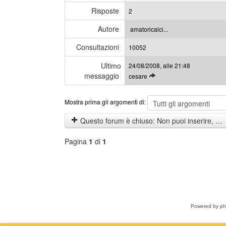
i
e
Risposte
2
g
s
l
s
Autore
amatoricalci...
i
a
Consultazioni
u
10052
g
l
g
Ultimo
24/08/2008, alle 21:48
t
i
messaggio
L
cesare
i
e
m
g
i
Mostra prima gli argomenti di:
g
m
i
e
Questo forum è chiuso: Non puoi inserire, rispondere o modificare gli argomenti.
g
s
l
s
Pagina
1
di
1
i
a
u
g
l
g
Seleziona
t
i
forum
i
m
i
Powered by
p
m