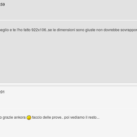
:59
meglio e te l'ho fatto 922x106..se le dimensioni sono giuste non dovrebbe sovrappors
enswordworld
:01
vo grazie ankora
faccio delle prove.. poi vediamo il resto...