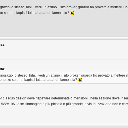
ngrazio lo stesso, hihi... vedi un attimo il sito broker, guarda ho provato a mettere i
xo se entri kapisci tutto ahauahuh kome s fa?
bar-club
:44
tto:
ringrazio lo stesso, hihi... vedi un attimo il sito broker, guarda ho provato a mettere
ene, xo se entri kapisci tutto ahauahuh kome s fa?
er ciascun design deve rispettare determinate dimensioni...nella sezione dove inseris
922x106...e se l'immagine è più piccola o più grande la visualizzazione non è corret
enswordworld