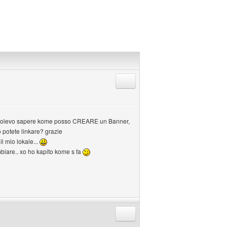
Rispondi citando
oi, volevo sapere kome posso CREARE un Banner,
o potete linkare? grazie
il mio lokale...
mbiare.. xo ho kapito kome s fa
Rispondi citando