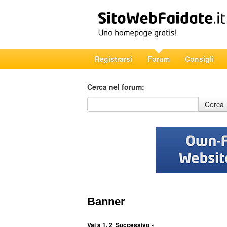
Registrarsi
Forum
Consigli
Cerca nel forum:
Cerca nel forum
Cerca
Banner
Vai a
1
,
2
Successivo »