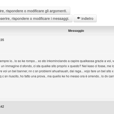
re, rispondere o modificare gli argomenti.
erire, rispondere o modificare i messaggi.
indietro
Messaggio
:35
sempre io.. lo so ke rompo... xo sto inkominciando a capire qualksosa grazie a v
e un immagine d sfondo, ci sta qualke sito proprio x questo? Nel kaso ci fosse, me l
re voi un bel banner, nn c sn problemi ahuahauah, dai raga... vojo fare un bel sito x 
 c sn riuscito, ho fatto una prova.. ma quello ke ho messo ora è orrendo.. lo dv ca
bar-club
:42