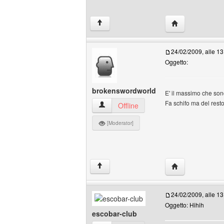
HomePage: brok
↑
24/02/2009, alle 13
Oggetto:
brokenswordworld
E' il massimo che sono
Fa schifo ma del rest
brokenswordworld Profilo
Offline
[Moderator]
HomePage: brok
↑
24/02/2009, alle 13
Oggetto: Hihih
escobar-club