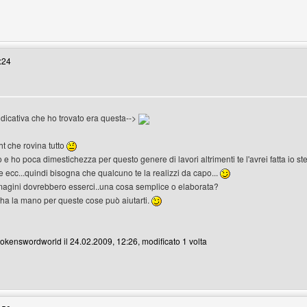
bar-club
:24
dicativa che ho trovato era questa-->
ht che rovina tutto
 e ho poca dimestichezza per questo genere di lavori altrimenti te l'avrei fatta io s
e ecc...quindi bisogna che qualcuno te la realizzi da capo...
magini dovrebbero esserci..una cosa semplice o elaborata?
ha la mano per queste cose può aiutarti.
brokenswordworld il 24.02.2009, 12:26, modificato 1 volta
enswordworld