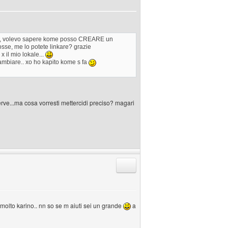
 voi, volevo sapere kome posso CREARE un
osse, me lo potete linkare? grazie
x il mio lokale...
cambiare.. xo ho kapito kome s fa
erve...ma cosa vorresti mettercidi preciso? magari
Rispondi citando
 molto karino.. nn so se m aiuti sei un grande
a