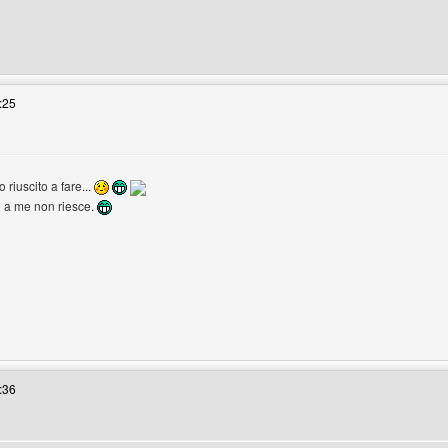
enswordworld
:25
 riuscito a fare...
o a me non riesce.
enswordworld
:36