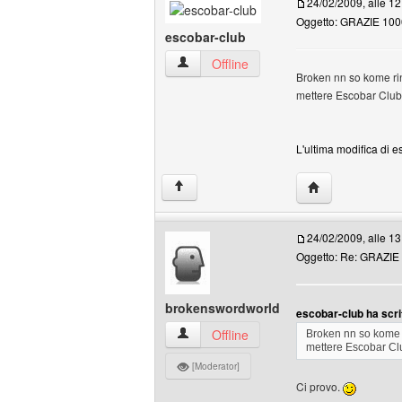
24/02/2009, alle 12
Oggetto: GRAZIE 1000
escobar-club
escobar-club Profilo
Offline
Broken nn so kome ring
mettere Escobar Club, 
L'ultima modifica di e
HomePage: esco
↑
24/02/2009, alle 13
Oggetto: Re: GRAZIE 
brokenswordworld
escobar-club ha scri
brokenswordworld Profilo
Offline
Broken nn so kome r
mettere Escobar Club
[Moderator]
Ci provo.