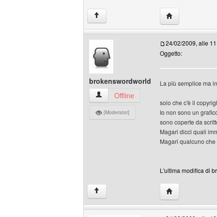
HomePage: esco
↑
24/02/2009, alle 11
Oggetto:
brokenswordworld
La più semplice ma in
brokenswordworld Profilo
Offline
solo che c'è il copyrig
Io non sono un grafico
[Moderator]
sono coperte da scritt
Magari dicci quali im
Magari qualcuno che 
L'ultima modifica di 
HomePage: brok
↑