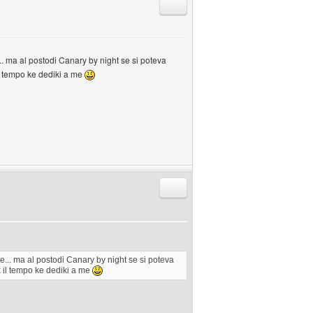
Rispondi citando
.. ma al postodi Canary by night se si poteva
il tempo ke dediki a me
Rispondi citando
e... ma al postodi Canary by night se si poteva
x il tempo ke dediki a me