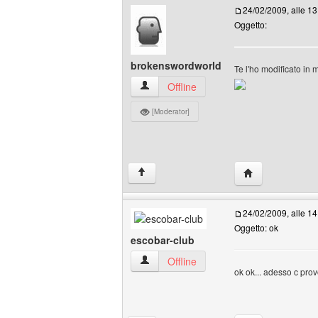
24/02/2009, alle 13
Oggetto:
brokenswordworld
Te l'ho modificato in 
brokenswordworld Profilo
Offline
[Moderator]
HomePage: brok
↑
24/02/2009, alle 14
Oggetto: ok
escobar-club
escobar-club Profilo
Offline
ok ok... adesso c pro