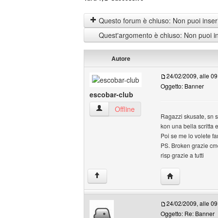
Questo forum è chiuso: Non puoi inseri
Quest'argomento è chiuso: Non puoi ins
Autore
24/02/2009, alle 09
Oggetto: Banner
escobar-club
escobar-club Profilo
Offline
Ragazzi skusate, sn 
kon una bella scritta 
Poi se me lo volete fa
PS. Broken grazie cmq
risp grazie a tutti
HomePage: esco
↑
24/02/2009, alle 09
Oggetto: Re: Banner