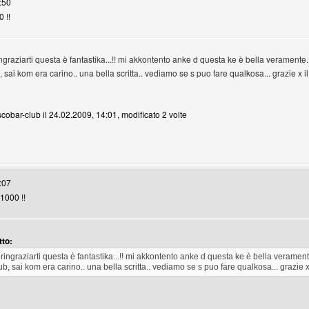
:50
 !!
raziarti questa è fantastika...!! mi akkontento anke d questa ke è bella veramente.
sai kom era carino.. una bella scritta.. vediamo se s puo fare qualkosa... grazie x 
scobar-club il 24.02.2009, 14:01, modificato 2 volte
bar-club
:07
1000 !!
tto:
ingraziarti questa è fantastika...!! mi akkontento anke d questa ke è bella verament
, sai kom era carino.. una bella scritta.. vediamo se s puo fare qualkosa... grazie 