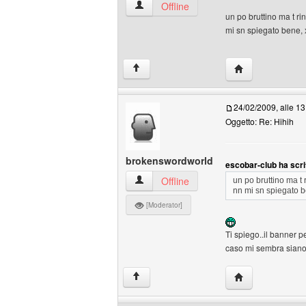
escobar-club Profilo
Offline
un po bruttino ma t ri
mi sn spiegato bene, 
HomePage: esco
↑
24/02/2009, alle 13
Oggetto: Re: Hihih
brokenswordworld
escobar-club ha scri
brokenswordworld Profilo
Offline
un po bruttino ma t 
nn mi sn spiegato b
[Moderator]
Ti spiego..il banner p
caso mi sembra siano 
HomePage: brok
↑