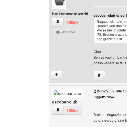
brokenswordworld
escobar-club ha scri
brokenswordworld Profilo
Offline
Ragazzi skusate, sn
Banner, kon una bell
Poi se me lo volete 
[Moderator]
PS. Broken grazie c
risp grazie a tutti
Ciao
Beh se vuoi un banner 
posso vedere se te la 
HomePage: brok
↑
24/02/2009, alle 10
Oggetto: wow....
escobar-club
escobar-club Profilo
Offline
Broken t ringrazio.. n
dp ora escoo grazie t