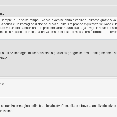
tto:
 sempre io.. lo so ke rompo... xo sto inkominciando a capire qualksosa grazie a
a scritta e un immagine d sfondo, ci sta qualke sito proprio x questo? Nel kaso ci f
fare voi un bel banner, nn c sn problemi ahuahauah, dai raga... vojo fare un bel sito 
mq c sn riuscito, ho fatto una prova.. ma quello ke ho messo ora è orrendo.. lo dv 
o utilizzi immagini in tuo possesso o guardi su google se trovi l'immagine che ti s
trovo...
enswordworld
:38
n so qualke immagine bella, è un lokale, dv c'è musika e s beve.... un pikkolo lokale
antissimo