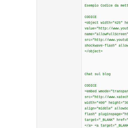
Esempio Codice da met
CODICE
<object width="425" h
value="http://www.you
name="allowFullScreen
src="http://www.youtu
shockwave-flash" allo
</object>
Chat sul blog
CODICE
<embed wmode="transpa
src="http://www.xatec
width="400" height="3
align="middle" allowS
flash" pluginspage="h
target="_BLANK" href=
</a> <a target="_BLAN