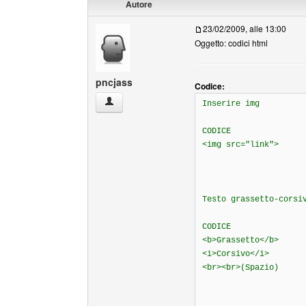
Autore
23/02/2009, alle 13:00
Oggetto: codici html
pncjass
Codice:
pncjass Profilo
Inserire img
CODICE
<img src="link">
Testo grassetto-corsi
CODICE
<b>Grassetto</b>
<i>Corsivo</i>
<br><br>(Spazio)