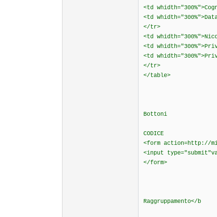
<td whidth="300%">Cog
<td whidth="300%">Dat
</tr>
<td whidth="300%">Nic
<td whidth="300%">Pri
<td whidth="300%">Pri
</tr>
</table>
Bottoni
CODICE
<form action=http://m
<input type="submit"v
</form>
Raggruppamento</b