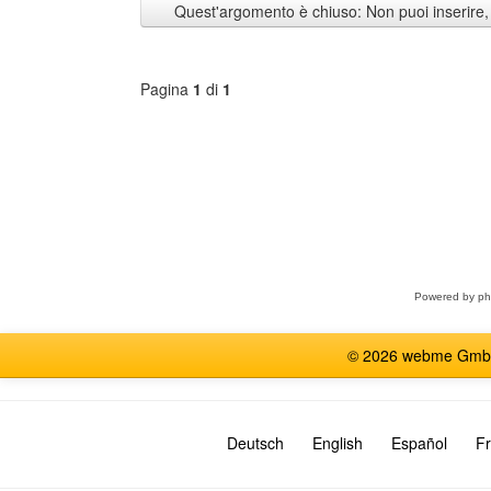
Quest'argomento è chiuso: Non puoi inserire,
di
Pagina
1
di
1
Seleziona
forum
Powered by
p
© 2026 webme GmbH, G
Deutsch
English
Español
Fr