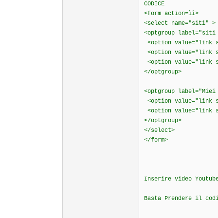
CODICE
<form action=ìì>
<select name="siti" >
<optgroup label="siti
<option value="link s
<option value="link 
<option value="link s
</optgroup>
<optgroup label="Miei
<option value="link s
<option value="link s
</optgroup>
</select>
</form>
Inserire video Youtub
Basta Prendere il cod