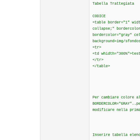
Tabella Trattegiata
CODICE
<table border="1" wid
collapse;" bordercolo
bordercolor="gray" ce
background=img/sfondo
<tr>
<td whidth="300%">tes
</tr>
</table>
Per cambiare colore a
BORDERCOLOR="GRAY"..p
modificare nella prim
Inserire tabella elen