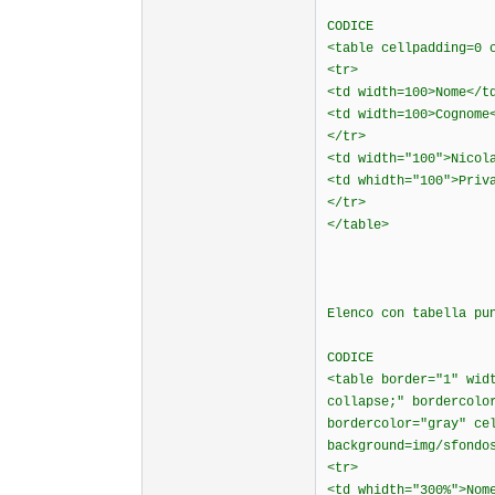
CODICE
<table cellpadding=0 
<tr>
<td width=100>Nome</t
<td width=100>Cognome
</tr>
<td width="100">Nicol
<td whidth="100">Priv
</tr>
</table>
Elenco con tabella pu
CODICE
<table border="1" wid
collapse;" bordercolo
bordercolor="gray" ce
background=img/sfondo
<tr>
<td whidth="300%">Nom