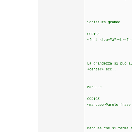
Scrittura grande
CODICE
<font size="3"><b><fo
La grandezza si può a
<center> ecc..
Marquee
CODICE
<marquee>Parole,frase
Marquee che si ferma 