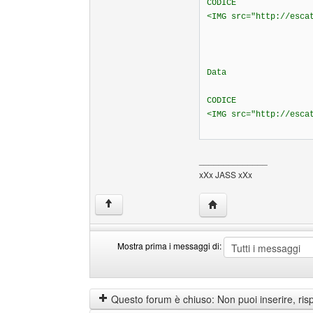
CODICE
<IMG src="http://esca
Data
CODICE
<IMG src="http://esca
______________
xXx JASS xXx
HomePage: pncjass
↑
Mostra prima i messaggi di:
Mostra
Order
prima
by
i
Questo forum è chiuso: Non puoi inserire, ris
messaggi