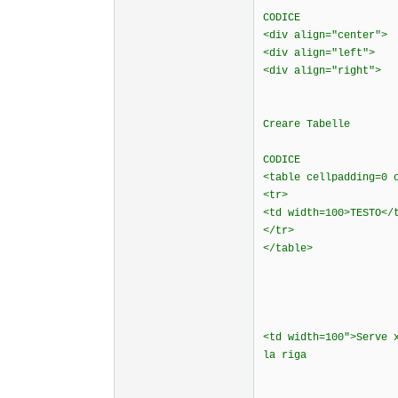
CODICE
<div align="center">
<div align="left">
<div align="right">
Creare Tabelle
CODICE
<table cellpadding=0 
<tr>
<td width=100>TESTO</
</tr>
</table>
<td width=100">Serve 
la riga