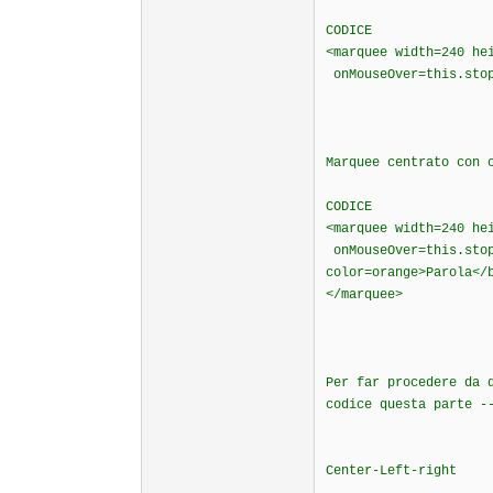
CODICE
<marquee width=240 he
onMouseOver=this.stop
Marquee centrato con 
CODICE
<marquee width=240 he
onMouseOver=this.stop
color=orange>Parol
</marquee>
Per far procedere da 
codice questa parte -
Center-Left-right