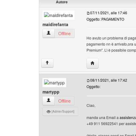
Autore
07/11/2021, alle 17:46
Oggetto: PAGAMENTO
maidirefanta
maidirefanta Profilo
Offline
Ho avuto un problema di paga
pagamento nn è arrivato,ora u
Premium". Lì è possibile comp
HomePage: maidirefant
↑
08/11/2021, alle 17:42
Oggetto:
martypp
martypp Profilo
Offline
Ciao,
[Admin/Support]
manda una Email a
assistenz
+49 911 56922541 per assist
(Hello, please send an Email 