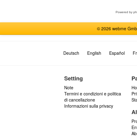
Powered by
p
© 2026 webme GmbH, G
Deutsch
English
Español
Fr
Setting
P
Note
Ho
Termini e condizioni e politica
Pr
di cancellazione
St
Informazioni sulla privacy
Al
Pr
En
Ab