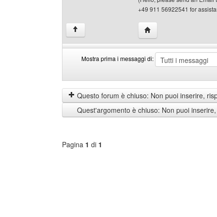
+49 911 56922541 for assista
HomePage: martypp
↑
Mostra prima i messaggi di:
Mostra
Order
prima
by
i
Questo forum è chiuso: Non puoi inserire, ris
messaggi
Quest'argomento è chiuso: Non puoi inserire,
di
Pagina
1
di
1
Seleziona
forum