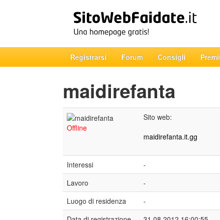
Registrarsi
Forum
Consigli
Prem
maidirefanta
Sito web:
Offline
maidirefanta.it.gg
Interessi
-
Lavoro
-
Luogo di residenza
-
Data di registrazione
31.08.2012 16:00:55