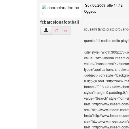
07/06/2009, alle 14:42
Oggetto:
fcbarcelonafootball
scusami tanto,ci sto provando
fcbarcelonafootball Profilo
Offline
questo è il codice della playli
<div style="width:300px;">
value="http://media.imeem
value="transparent"></para
type="application/x-shockw
</object><div style="backgro
0 0;"><a href="http://www.
border="0" /></a></div><fo
style="margin:0;padding:0;"
value="Search" style="font-s
href="http://www.imeem.co
src="http://www.imeem.com/a
href="http://www.imeem.co
src="http://www.imeem.com/a
href="http://www.imeem.co