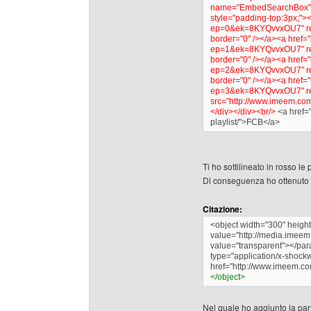
name="EmbedSearchBox" /><
style="padding-top:3px;">
ep=0&ek=8KYQvvxOU7" rel=
border="0" /></a><a href=
ep=1&ek=8KYQvvxOU7" rel=
border="0" /></a><a href=
ep=2&ek=8KYQvvxOU7" rel=
border="0" /></a><a href=
ep=3&ek=8KYQvvxOU7" rel
src="http://www.imeem.co
</div></div><br/>
<a href=
playlist/">FCB</a>
Ti ho sottilineato in rosso le p
Di conseguenza ho ottenuto 
Citazione:
<object width="300" heig
value="http://media.im
value="transparent"></pa
type="application/x-shoc
href="http://www.imeem.co
</object>
Nel quale ho aggiunto la part