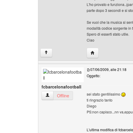
L'ho provato e funziona..(pa
parte dopo 3 secondi e si sto
Se vuoi che la musica si senta
modalità codice sorgente in tu
Spero di esserti stato utile.
Ciao
HomePage: brokenswo
↑
07/06/2009, alle 21:18
Oggetto:
fcbarcelonafootball
sei stato gentilissimo
fcbarcelonafootball Profilo
Offline
ti ringrazio tanto
Diego
PS:non capisco...nn va,eppur
L'ultima modifica di fcbarcel