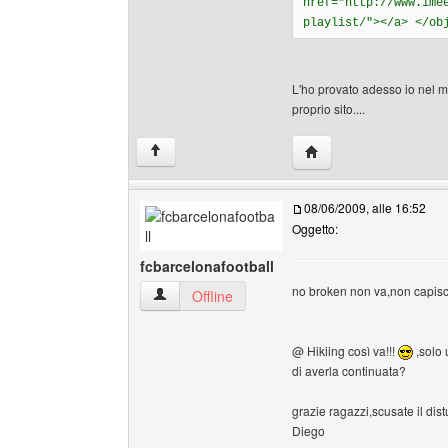
href="http://www.ime
playlist/"></a> </ob
L'ho provato adesso io nel mi
proprio sito....
HomePage: brokenswo
↑
08/06/2009, alle 16:52
Oggetto:
fcbarcelonafootball
no broken non va,non capis
fcbarcelonafootball Profilo
Offline
@ Hikiing così va!!!
,solo 
di averla continuata?
grazie ragazzi,scusate il dis
Diego