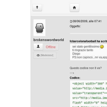
HomePage: fcbarcelon
↑
08/06/2009, alle 07:41
Oggetto:
brokenswordworld
fcbarcelonafootball ha scrit
brokenswordworld Profilo
Offline
sei stato gentilissimo
ti ringrazio tanto
Diego
[Moderator]
PS:non capisco...nn va,epp
Questo codice non ti va?
--->
Codice:
<object width="300" 
value="http://media.
value="transparent">
src="http://media.im
flash" width="0" hei