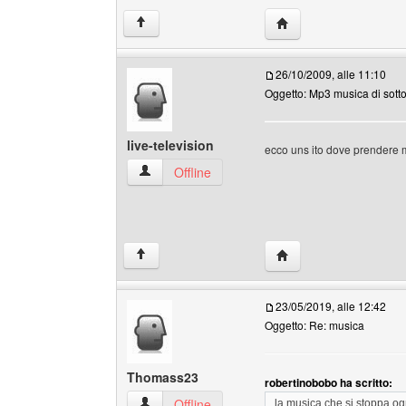
HomePage: fcbarcelon
↑
26/10/2009, alle 11:10
Oggetto: Mp3 musica di sott
live-television
ecco uns ito dove prendere mu
live-television Profilo
Offline
HomePage: live-televi
↑
23/05/2019, alle 12:42
Oggetto: Re: musica
Thomass23
robertinobobo ha scritto:
Thomass23 Profilo
Offline
la musica che si stoppa og