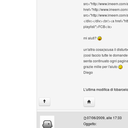
src="http://www.imeem.com/a
href="http://www.imeem.co
src="http://www.imeem.com/
</div></div><br/><a href="h
playlist/">FCB</a>
mi aiuti?
un'altra cosa(scusa il distur
(così faccio tutte le domande
senta continuato ogni pagina d
grazie mille per l'aiuto
Diego
L'ultima modifica di fcbarcel
HomePage: fcbarcelon
↑
07/06/2009, alle 17:33
Oggetto: