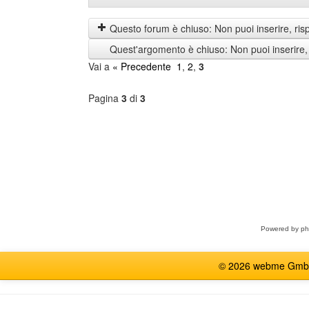
prima
by
i
Questo forum è chiuso: Non puoi inserire, ris
messaggi
Quest'argomento è chiuso: Non puoi inserire,
di
Vai a
« Precedente
1
,
2
,
3
Pagina
3
di
3
Seleziona
forum
Powered by
p
© 2026 webme GmbH, G