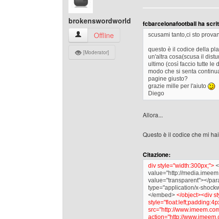
brokenswordworld
fcbarcelonafootball ha scrit
brokenswordworld Profilo
Offline
scusami tanto,ci sto provan
questo è il codice della playl
[Moderator]
un'altra cosa(scusa il dist
ultimo (così faccio tutte l
modo che si senta continuat
pagine giusto?
grazie mille per l'aiuto
Diego
Allora...
Questo è il codice che mi hai
Citazione:
div style="width:300px;">
<
value="http://media.ime
value="transparent"></p
type="application/x-shock
</embed>
</object><div s
style="float:left;padding:
src="http://www.imeem.co
action="http://www.imeem.