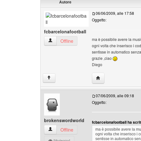
Autore
06/06/2009, alle 17:58
Oggetto:
fcbarcelonafootball
ma è possibile avere la music
fcbarcelonafootball Profilo
Offline
ogni volta che inserisco i cod
sentisse in automatico senza 
grazie ,ciao
Diego
HomePage: fcbarcelon
↑
07/06/2009, alle 09:18
Oggetto:
brokenswordworld
fcbarcelonafootball ha scrit
brokenswordworld Profilo
Offline
ma è possibile avere la mus
ogni volta che inserisco i 
sentisse in automatico senz
[Moderator]