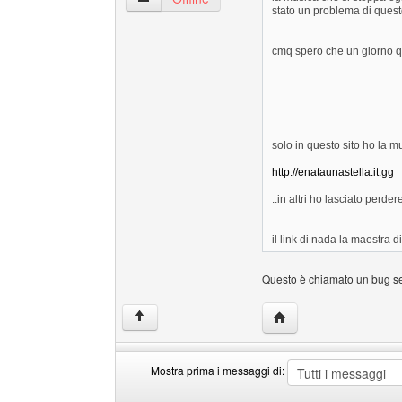
stato un problema di quest
cmq spero che un giorno q
solo in questo sito ho la mu
http://enataunastella.it.gg
..in altri ho lasciato perder
il link di nada la maestra d
Questo è chiamato un bug se
HomePage: Thomass
↑
Mostra prima i messaggi di:
Mostra
Order