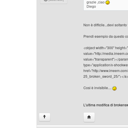
grazie ,ciao
Diego
Non è difficile...devi soltan
Prendi esempio da questo cod
<object width="300" height
value="http://media.imee
value="transparent"></par
type="application/x-shockw
href="http://www.imeem.co
25_broken_sword_25/"></a>
Cosi è invisibile....
L'ultima modifica di brokens
HomePage: brokenswo
↑