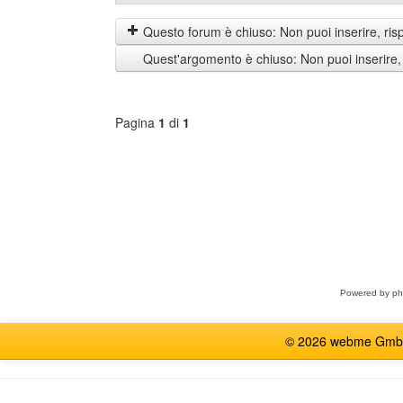
prima
by
i
Questo forum è chiuso: Non puoi inserire, ris
messaggi
Quest'argomento è chiuso: Non puoi inserire,
di
Pagina
1
di
1
Seleziona
forum
Powered by
p
© 2026 webme GmbH, G