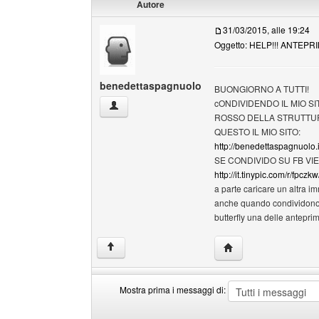
Autore
31/03/2015, alle 19:24
Oggetto: HELP!!! ANTEP
benedettaspagnuolo
BUONGIORNO A TUTTI!
cONDIVIDENDO IL MIO SI
benedettaspagnuolo Profilo
ROSSO DELLA STRUTTURA
QUESTO IL MIO SITO:
http://benedettaspagnuolo.i
SE CONDIVIDO SU FB VIE
http://it.tinypic.com/r/fpczkw
a parte caricare un altra i
anche quando condividono gl
butterfly una delle anteprim
HomePage: benedett
↑
Mostra prima i messaggi di:
Mostra
Order