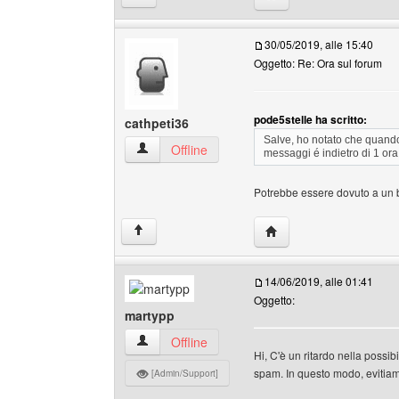
30/05/2019, alle 15:40
Oggetto: Re: Ora sul forum
pode5stelle ha scritto:
cathpeti36
Salve, ho notato che quando 
cathpeti36 Profilo
Offline
messaggi é indietro di 1 or
Potrebbe essere dovuto a un 
HomePage: cathpeti36
↑
14/06/2019, alle 01:41
Oggetto:
martypp
martypp Profilo
Offline
Hi, C'è un ritardo nella possibi
spam. In questo modo, evitiam
[Admin/Support]