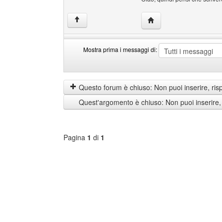
HomePage: Maurin91
↑
Mostra prima i messaggi di:
Mostra
Order
prima
by
i
Questo forum è chiuso: Non puoi inserire, ris
messaggi
Quest'argomento è chiuso: Non puoi inserire,
di
Pagina
1
di
1
Seleziona
forum