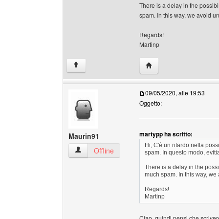
There is a delay in the possib
spam. In this way, we avoid
Regards!
Martinp
HomePage: martypp
↑
09/05/2020, alle 19:53
Oggetto:
martypp ha scritto:
Maurin91
Hi, C'è un ritardo nella poss
Maurin91 Profilo
Offline
spam. In questo modo, eviti
There is a delay in the possi
much spam. In this way, w
Regards!
Martinp
Ciao, quindi pensi che scrive