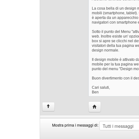
La cosa bella di un design m
mobili (smartphone, tablet
è aperta da un apparecchio 
navigatori con smartphone e
Sotto il punto del Menu "atti
web. Inoltre esiste un' opzi
box si apre se clicchi nel de
visitatori della tua pagina w
design normale.
Il design mobile è attivato 
mobile per la tua pagina web
punto del menu "Design mob
Buon divertimento con il de
Cari saluti,
Ben
HomePage: radiomilion
↑
Mostra prima i messaggi di:
Mostra
Order