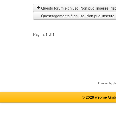
prima
by
i
Questo forum è chiuso: Non puoi inserire, ris
messaggi
Quest'argomento è chiuso: Non puoi inserire,
di
Pagina
1
di
1
Seleziona
forum
Powered by
p
© 2026 webme GmbH, G