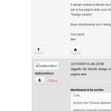
Il design mobile è attivato da
per la tua pagina web, puoi d
"Design mobile".
Buon divertimento con il desi
Cari saluti,
Ben
HomePage: blochmann-
↑
21/03/2013, alle 23:09
Oggetto: Re: Novità: design mo
radiomilion
pagina web
radiomilion Profilo
Offline
blochmann-it ha scritto:
Ciao,
proprio per Pasqua abbiamo 
Abbiamo lavorato duramente