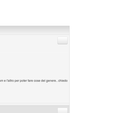
Rispondi citando
rum e l'altro per poter fare cose del genere.. chiedo
Rispondi citando