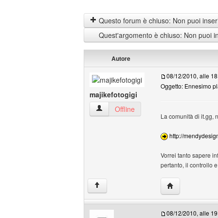
Questo forum è chiuso: Non puoi inseri
Quest'argomento è chiuso: Non puoi ins
Autore
08/12/2010, alle 18
Oggetto: Ennesimo pl
majikefotogigi
majikefotogigi Profilo
Offline
La comunità di it.gg, 
http://mendydesign
Vorrei tanto sapere in
pertanto, il controllo e 
HomePage: majik
↑
08/12/2010, alle 19