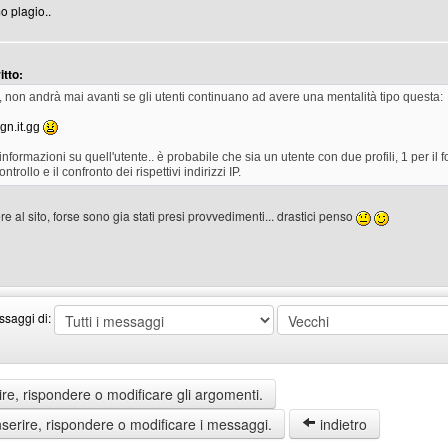
o plagio..
itto:
, non andrà mai avanti se gli utenti continuano ad avere una mentalità tipo questa:
gn.it.gg
informazioni su quell'utente.. è probabile che sia un utente con due profili, 1 per il f
ntrollo e il confronto dei rispettivi indirizzi IP.
 al sito, forse sono gia stati presi provvedimenti... drastici penso
enswordworld
ssaggi di:
re, rispondere o modificare gli argomenti.
erire, rispondere o modificare i messaggi.
indietro