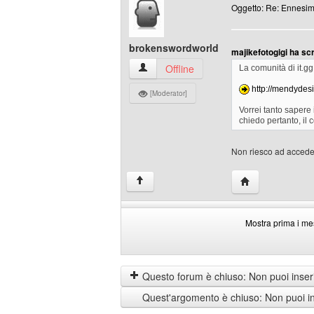
Oggetto: Re: Ennesim
brokenswordworld
majikefotogigi ha scr
brokenswordworld Profilo
Offline
La comunità di it.gg
http://mendydesi
[Moderator]
Vorrei tanto sapere 
chiedo pertanto, il co
Non riesco ad accedere
HomePage: brok
↑
Mostra prima i me
Mostra
Order
prima
by
i
Questo forum è chiuso: Non puoi inseri
messaggi
Quest'argomento è chiuso: Non puoi ins
di