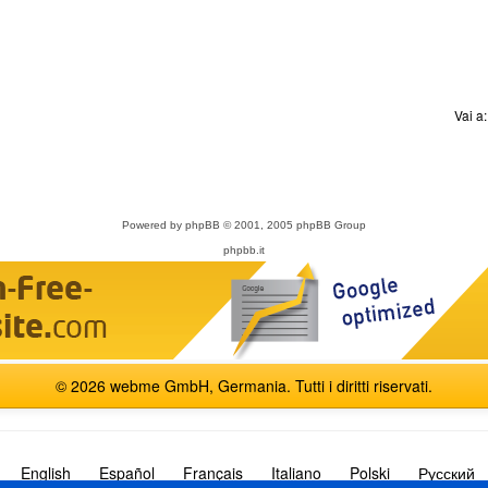
Vai a
Powered by
phpBB
© 2001, 2005 phpBB Group
phpbb.it
© 2026 webme GmbH, Germania. Tutti i diritti riservati.
English
Español
Français
Italiano
Polski
Русский