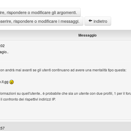
re, rispondere o modificare gli argomenti.
erire, rispondere o modificare i messaggi.
indietro
Messaggio
:02
agio..
non andrà mai avanti se gli utenti continuano ad avere una mentalità tipo questa:
.it.gg
formazioni su quell'utente.. è probabile che sia un utente con due profili, 1 per il fo
il confronto dei rispettivi indirizzi IP.
efotogigi
:57