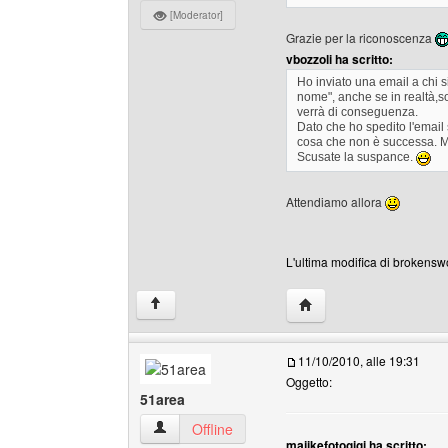
[Moderator]
Grazie per la riconoscenza
vbozzoli ha scritto:
Ho inviato una email a chi 
nome", anche se in realtà,so
verrà di conseguenza.
Dato che ho spedito l'email 
cosa che non è successa. Mi
Scusate la suspance.
Attendiamo allora
L'ultima modifica di brokenswo
HomePage: brokenswor
↑
11/10/2010, alle 19:31
Oggetto:
51area
51area Profilo
Offline
majikefotogigi ha scritto: