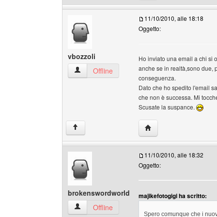
11/10/2010, alle 18:18
Oggetto:
vbozzoli
Ho inviato una email a chi si
anche se in realtà,sono due, pe
vbozzoli Profilo
Offline
conseguenza.
Dato che ho spedito l'email sa
che non è successa. Mi tocche
Scusate la suspance.
HomePage: vbozzoli
↑
11/10/2010, alle 18:32
Oggetto:
brokenswordworld
majikefotogigi ha scritto:
brokenswordworld Profilo
Offline
Spero comunque che i nuovi