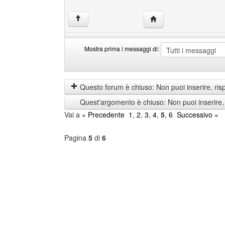
HomePage: 51area
↑
Mostra prima i messaggi di:
Mostra
Order
prima
by
i
Questo forum è chiuso: Non puoi inserire, ris
messaggi
Quest'argomento è chiuso: Non puoi inserire,
di
Vai a
« Precedente
1
,
2
,
3
,
4
,
5
,
6
Successivo »
Pagina
5
di
6
Seleziona
forum