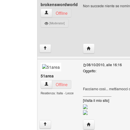
brokenswordworld
Non succede niente se nomina
brokenswordworld Profilo
Offline
[Moderator]
HomePage: brokenswor
↑
08/10/2010, alle 16:16
Oggetto:
51area
51area Profilo
Offline
Facciamo così... mettiamocci d
Residenza: Italia - Lecce
______________
[Visita il mio sito]
HomePage: 51area
↑