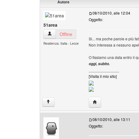
Autore
08/10/2010, alle 12:04
Oggetto:
51area
51area Profilo
Offline
Si... ma poche parole e più fatti
Residenza: Italia - Lecce
Non interessa a nessuno apett
O fissiamo una data entro il q
oggi, subito.
______________
[Visita il mio sito]
HomePage: 51area
↑
08/10/2010, alle 13:11
Oggetto: