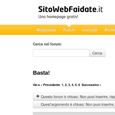
Registrarsi
Forum
Consigli
Prem
Cerca nel forum:
Cerca nel forum
Cerca
Basta!
Vai a
« Precedente
1
,
2
,
3
,
4
,
5
,
6
Successivo »
Questo forum è chiuso: Non puoi inserire, ris
Quest'argomento è chiuso: Non puoi inserire,