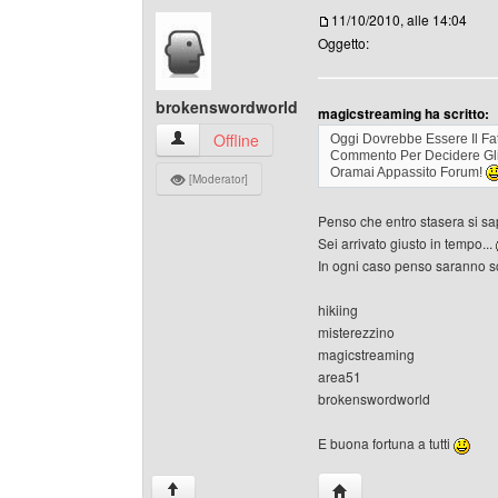
11/10/2010, alle 14:04
Oggetto:
brokenswordworld
magicstreaming ha scritto:
brokenswordworld Profilo
Offline
Oggi Dovrebbe Essere Il Fa
Commento Per Decidere Gli 
Oramai Appassito Forum!
[Moderator]
Penso che entro stasera si sa
Sei arrivato giusto in tempo...
In ogni caso penso saranno scel
hikiing
misterezzino
magicstreaming
area51
brokenswordworld
E buona fortuna a tutti
HomePage: brokenswor
↑