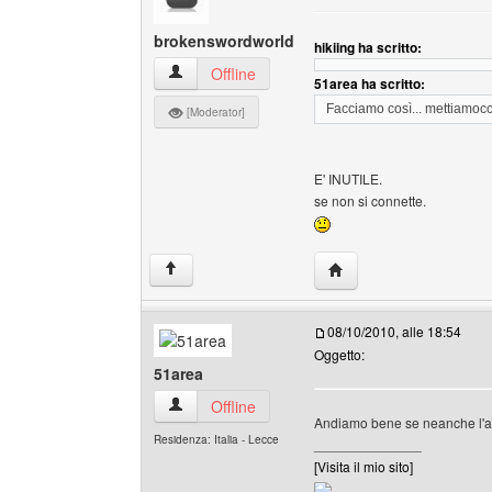
brokenswordworld
hikiing ha scritto:
brokenswordworld Profilo
Offline
51area ha scritto:
Facciamo così... mettiamocci
[Moderator]
E' INUTILE.
se non si connette.
HomePage: brokenswor
↑
08/10/2010, alle 18:54
Oggetto:
51area
51area Profilo
Offline
Andiamo bene se neanche l'am
Residenza: Italia - Lecce
______________
[Visita il mio sito]