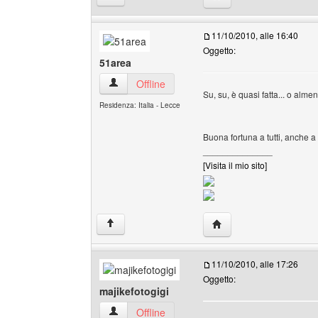
11/10/2010, alle 16:40
Oggetto:
51area
51area Profilo
Offline
Su, su, è quasi fatta... o almen
Residenza: Italia - Lecce
Buona fortuna a tutti, anche 
______________
[Visita il mio sito]
HomePage: 51area
↑
11/10/2010, alle 17:26
Oggetto:
majikefotogigi
majikefotogigi Profilo
Offline