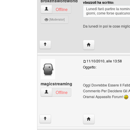
brokenswordworld
vbozzoli ha scritto:
brokenswordworld Profilo
Offline
Lunedì farò partire la nomin
giorni, come forse qualcuno d
[Moderator]
Da lunedi in poi le cose migl
HomePage: brokenswor
↑
11/10/2010, alle 13:58
Oggetto:
magicstreaming
Oggi Dovrebbe Essere Il Fat
Commento Per Decidere Gli A
magicstreaming Profilo
Offline
Oramai Appassito Forum!
HomePage: magicstrea
↑