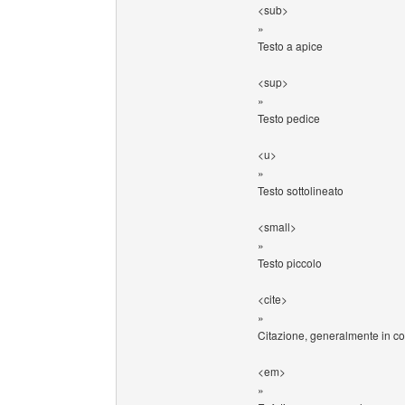
<sub>
»
Testo a apice
<sup>
»
Testo pedice
<u>
»
Testo sottolineato
<small>
»
Testo piccolo
<cite>
»
Citazione, generalmente in co
<em>
»