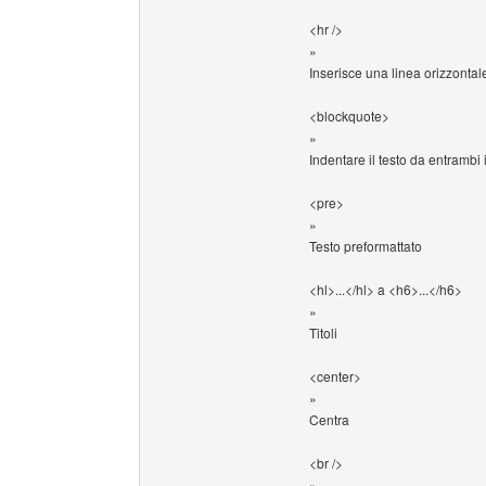
<hr />
»
Inserisce una linea orizzontal
<blockquote>
»
Indentare il testo da entrambi i
<pre>
»
Testo preformattato
<hl>...</hl> a <h6>...</h6>
»
Titoli
<center>
»
Centra
<br />
»