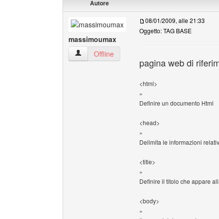
Autore
08/01/2009, alle 21:33
Oggetto: TAG BASE
massimoumax
massimoumax Profilo
Offline
pagina web di riferi
<html>
»
Definire un documento Html
<head>
»
Delimita le informazioni relat
<title>
»
Definire il titolo che appare al
<body>
»