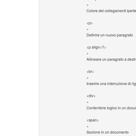
»
Colore dei collegamenti ipertes
<p>
»
Definire un nuovo paragrafo
<p align=?>
»
Allineare un paragrafo a destra
<br>
»
Inserire una interruzione di ri
<div>
»
Contenitore logico in un doc
<span>
»
Sezione in un documento