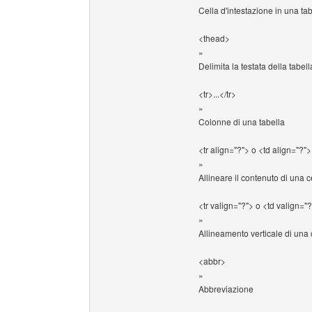
Cella d'intestazione in una ta
<thead>
»
Delimita la testata della tabel
<tr>...</tr>
»
Colonne di una tabella
<tr align="?"> o <td align="?">
»
Allineare il contenuto di una ce
<tr valign="?"> o <td valign="
»
Allineamento verticale di una c
<abbr>
»
Abbreviazione