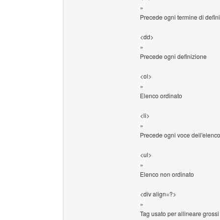
»
Precede ogni termine di defin
<dd>
»
Precede ogni definizione
<ol>
»
Elenco ordinato
<li>
»
Precede ogni voce dell'elen
<ul>
»
Elenco non ordinato
<div align=?>
»
Tag usato per allineare grossi 