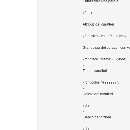
Enfatizzare una parola
<font>
»
Attributi dei caratteri
<font size="value">...</font>
»
Grandezza dei caratteri con va
<font face="name">...</font>
»
Tipo di caratteri
<font color="#??????">
»
Colore dei caratteri
<dl>
»
Elenco definizioni
<dt>