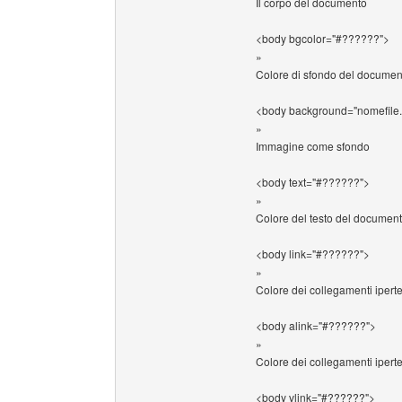
Il corpo del documento
<body bgcolor="#??????">
»
Colore di sfondo del documen
<body background="nomefile.
»
Immagine come sfondo
<body text="#??????">
»
Colore del testo del documen
<body link="#??????">
»
Colore dei collegamenti iperte
<body alink="#??????">
»
Colore dei collegamenti ipertes
<body vlink="#??????">