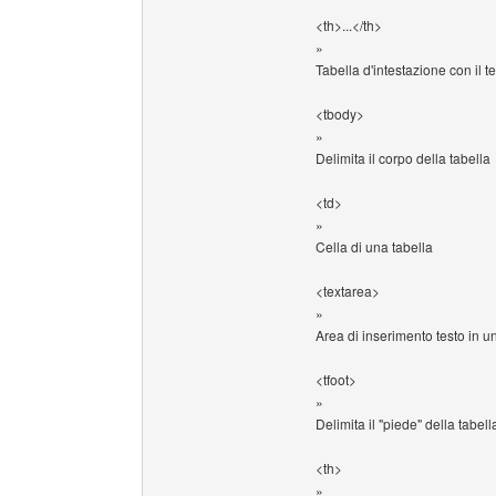
<th>...</th>
»
Tabella d'intestazione con il te
<tbody>
»
Delimita il corpo della tabella
<td>
»
Cella di una tabella
<textarea>
»
Area di inserimento testo in u
<tfoot>
»
Delimita il "piede" della tabell
<th>
»