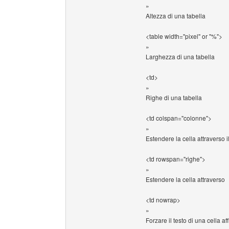
»
Altezza di una tabella
<table width="pixel" or "%">
»
Larghezza di una tabella
<td>
»
Righe di una tabella
<td colspan="colonne">
»
Estendere la cella attraverso 
<td rowspan="righe">
»
Estendere la cella attraverso
<td nowrap>
»
Forzare il testo di una cella 