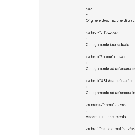
<a>
»
Origine e destinazione di un 
<a href="url">...</a>
»
Collegamento ipertestuale
<a href="#name">...</a>
»
Collegamento ad un'ancora n
<a href="URL#name">...</a>
»
Collegamento ad un'ancora in
<a name="name">...</a>
»
Ancora in un documento
<a href="mailto:e-mail">...</a>
»