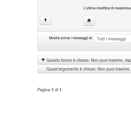
L'ultima modifica di massimou
HomePage: massimou
↑
Mostra prima i messaggi di:
Mostra
Order
prima
by
i
Questo forum è chiuso: Non puoi inserire, ris
messaggi
Quest'argomento è chiuso: Non puoi inserire,
di
Pagina
1
di
1
Seleziona
forum