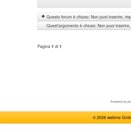
Mostra
Order
prima
by
i
Questo forum è chiuso: Non puoi inserire, ris
messaggi
Quest'argomento è chiuso: Non puoi inserire,
di
Pagina
1
di
1
Seleziona
forum
Powered by
p
© 2026 webme GmbH, G