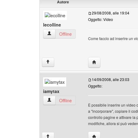
Autore
29/08/2008, alle 19:04
Oggetto: Video
lecolline
lecolline Profilo
Offline
Come faccio ad inserire un vi
HomePage: lecolline
↑
14/09/2008, alle 23:03
Oggetto:
iamytax
iamytax Profilo
Offline
È possibile inserire un video 
a "incorporare", copiare il codi
controllo pagine e attivare la
modifiche, allora si può vedere
HomePage: iamytax
↑