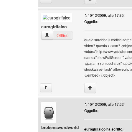
10/12/2009, alle 17:35
Oggetto:
eurogirifalco
eurogirifalco Profilo
Offline
quale sarebbe il codice sorge
video? questo x caso? <obje
value="http://www.youtube.
name="allowFullScreen" valu
</param><embed src="http://
shockwave-flash" allowscript
</embed></object>
HomePage: eurogirifal
↑
10/12/2009, alle 17:52
Oggetto:
brokenswordworld
eurogirifalco ha scritto: