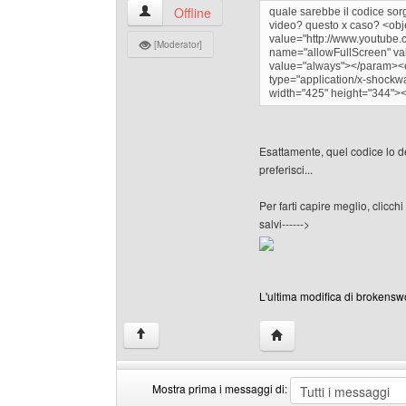
brokenswordworld Profilo
Offline
quale sarebbe il codice sor
video? questo x caso? <ob
value="http://www.youtub
[Moderator]
name="allowFullScreen" va
value="always"></param><e
type="application/x-shockwa
width="425" height="344">
Esattamente, quel codice lo de
preferisci...
Per farti capire meglio, clicchi
salvi------>
L'ultima modifica di brokenswo
HomePage: brokenswor
↑
Mostra prima i messaggi di: