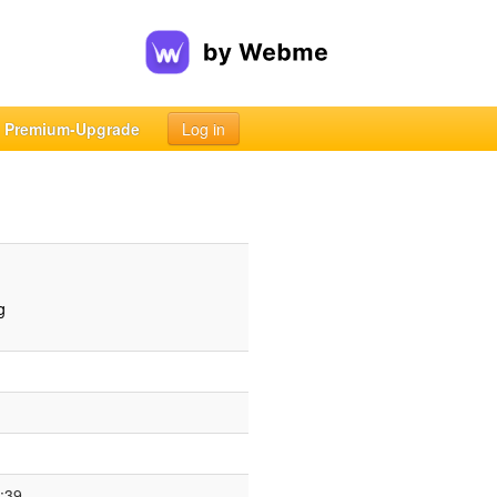
Premium-Upgrade
Log in
g
:39