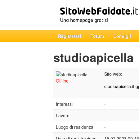
Registrarsi
Forum
Consigli
studioapicella
Sito web:
Offline
studioapicella.it.g
Interessi
-
Lavoro
-
Luogo di residenza
-
Data di registrazione
15.07.2008 09:45