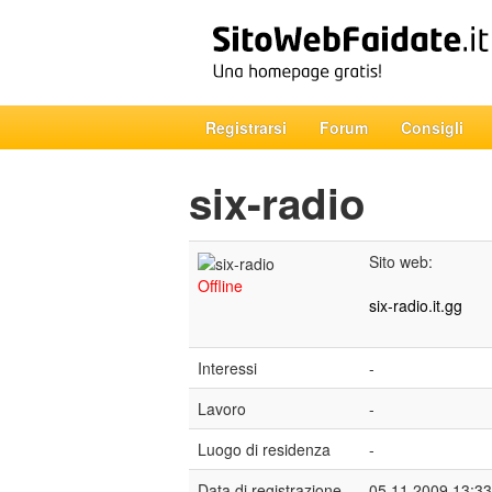
Registrarsi
Forum
Consigli
six-radio
Sito web:
Offline
six-radio.it.gg
Interessi
-
Lavoro
-
Luogo di residenza
-
Data di registrazione
05.11.2009 13:33