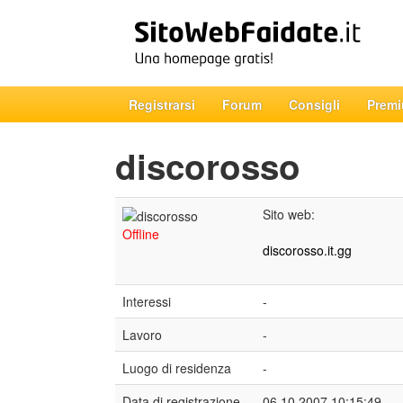
Registrarsi
Forum
Consigli
Prem
discorosso
Sito web:
Offline
discorosso.it.gg
Interessi
-
Lavoro
-
Luogo di residenza
-
Data di registrazione
06.10.2007 10:15:49