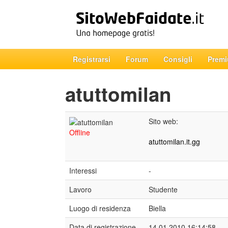
Registrarsi
Forum
Consigli
Prem
atuttomilan
Sito web:
Offline
atuttomilan.it.gg
Interessi
-
Lavoro
Studente
Luogo di residenza
Biella
Data di registrazione
14.01.2010 16:14:58