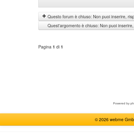
Mostra
Order
prima
by
i
Questo forum è chiuso: Non puoi inserire, ris
messaggi
Quest'argomento è chiuso: Non puoi inserire,
di
Pagina
1
di
1
Seleziona
forum
Powered by
p
© 2026 webme GmbH, G