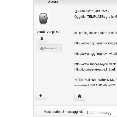
Autore
21/04/2011, alle 15:19
Oggetto: TEMPLATEs grafici G
creative-pixel
siti consigliati che offrono de
creative-pixel Profilo
http://www.it.gg/forum/vie
[Moderator]
http://www.it.gg/forum/viewto
http://www.success4you.de.tl/S
http://tutorials-area.de.tl/Start
______________
FREE PARTNERSHIP & SU
------------ FINO al 31-07-2011 --
HomePage: creative-pix
↑
Mostra prima i messaggi di: