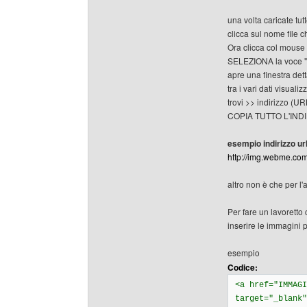
una volta caricate tut
clicca sul nome file c
Ora clicca col mous
SELEZIONA la voce "p
apre una finestra detta
tra i vari dati visualiz
trovi >> indirizzo (U
COPIA TUTTO L'INDI
esempio indirizzo u
http://img.webme.com/
altro non è che per l'
Per fare un lavoretto
inserire le immagini 
esempio
Codice:
<a href="IMMAGI
target="_blank"