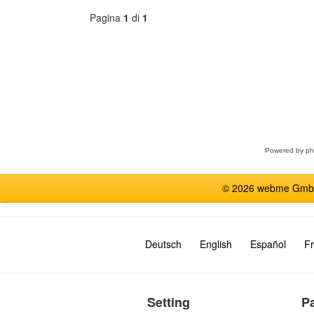
Pagina
1
di
1
Seleziona
forum
Powered by
p
© 2026 webme GmbH, G
Deutsch
English
Español
Fr
Setting
P