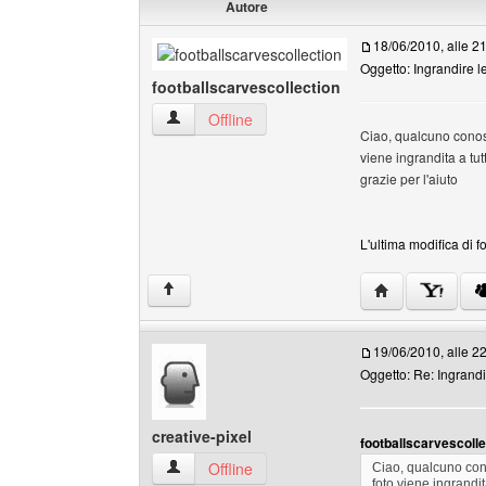
Autore
18/06/2010, alle 2
Oggetto: Ingrandire le
footballscarvescollection
footballscarvescollection Profilo
Offline
Ciao, qualcuno conosc
viene ingrandita a tu
grazie per l'aiuto
L'ultima modifica di f
HomePage: footb
↑
19/06/2010, alle 2
Oggetto: Re: Ingrandir
creative-pixel
footballscarvescolle
creative-pixel Profilo
Offline
Ciao, qualcuno cono
foto viene ingrandit