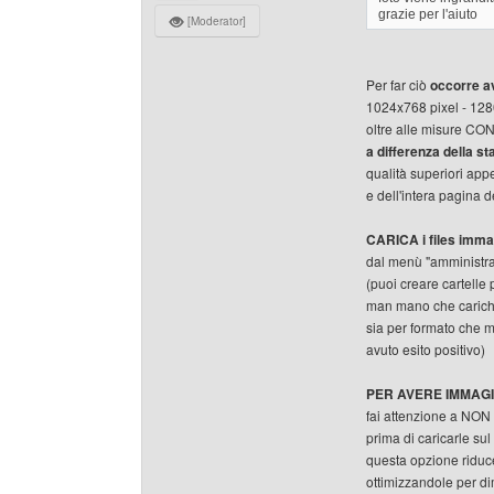
grazie per l'aiuto
[Moderator]
Per far ciò
occorre a
1024x768 pixel - 128
oltre alle misure CO
a differenza della s
qualità superiori app
e dell'intera pagina d
CARICA i files imm
dal menù "amministra
(puoi creare cartelle 
man mano che carichi f
sia per formato che m
avuto esito positivo)
PER AVERE IMMAGI
fai attenzione a NON 
prima di caricarle sul
questa opzione riduce
ottimizzandole per di