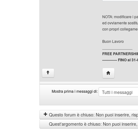
NOTA: modificare i pa
ed ovviamente sostit
con propri collegament
Buon Lavoro
______________
FREE PARTNERSHI
------------ FINO al 31-
HomePage: creat
↑
Mostra prima i messaggi di:
Mostra
Order
prima
by
i
Questo forum è chiuso: Non puoi inserire, ris
messaggi
Quest'argomento è chiuso: Non puoi inserire,
di