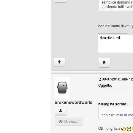
semplice domanda, f
perdendo tutti i vot
non c'e' limite di voti.
______________
HomePage: hikii
↑
09/07/2010, alle 1
Oggetto:
brokenswordworld
hikiing ha scritto:
brokenswordworld Profilo
non c'e' limite di vot
[Moderator]
Ottimo, grazie