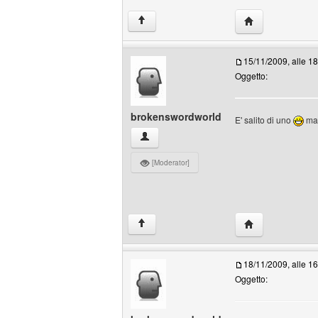
HomePage: stell
↑
15/11/2009, alle 1
Oggetto:
brokenswordworld
E' salito di uno
mag
brokenswordworld Profilo
[Moderator]
HomePage: brok
↑
18/11/2009, alle 1
Oggetto: