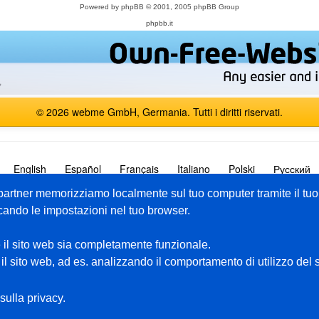
Powered by
phpBB
© 2001, 2005 phpBB Group
phpbb.it
© 2026 webme GmbH, Germania. Tutti i diritti riservati.
English
Español
Français
Italiano
Polski
Русский
i partner memorizziamo localmente sul tuo computer tramite il tu
cando le impostazioni nel tuo browser.
Pacchetto premium
Aiuto
 il sito web sia completamente funzionale.
Homepage gratuita
Pagine come esempio
e il sito web, ad es. analizzando il comportamento di utilizzo del
ica
Privato
Forum
Starter
Supporto
sulla privacy.