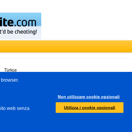
Türkçe
o browser.
Altro
Non utilizzare cookie opzionali
Protezione della gioventù
Utilizza i cookie opzionali
 sito web senza
Enti di accertamento
Abuso