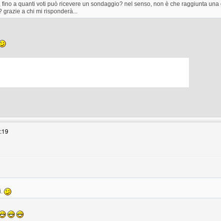
ino a quanti voti può ricevere un sondaggio? nel senso, non è che raggiunta una 
i? grazie a chi mi risponderà...
ng
2:19
i.