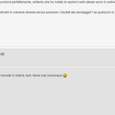
unziona perfettamente, soltanto che ho notato le opzioni nello stesso sono in ordi
dinarli in maniera diversa senza azzerare i risultati del sondaggio? se qualcuno lo 
enswordworld
6:02
o tornate in ordine, boh, bene cosi comunque
enswordworld