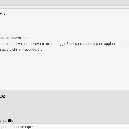
8:16
ire un nuovo topic...
o a quanti voti può ricevere un sondaggio? nel senso, non è che raggiunta una qu
grazie a chi mi risponderà...
enswordworld
1:02
 scritto:
aprire un nuovo topic...