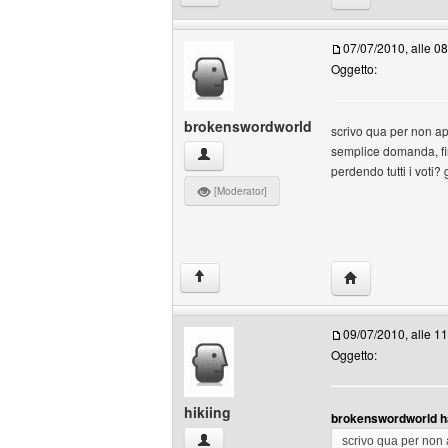
07/07/2010, alle 0
Oggetto:
brokenswordworld
scrivo qua per non apr
semplice domanda, fin
brokenswordworld Profilo
perdendo tutti i voti? 
[Moderator]
HomePage: brok
↑
09/07/2010, alle 1
Oggetto:
hikiing
brokenswordworld ha
hikiing Profilo
scrivo qua per non 