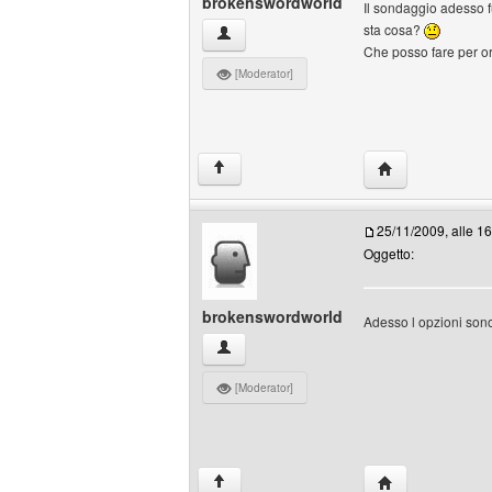
brokenswordworld
Il sondaggio adesso f
sta cosa?
brokenswordworld Profilo
Che posso fare per or
[Moderator]
HomePage: brok
↑
25/11/2009, alle 1
Oggetto:
brokenswordworld
Adesso l opzioni son
brokenswordworld Profilo
[Moderator]
HomePage: brok
↑