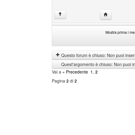
HomePage: brok
↑
Mostra prima i me
Mostra
Order
prima
by
i
Questo forum è chiuso: Non puoi inseri
messaggi
Quest'argomento è chiuso: Non puoi ins
di
Vai a
« Precedente
1
,
2
Pagina
2
di
2
Seleziona
forum