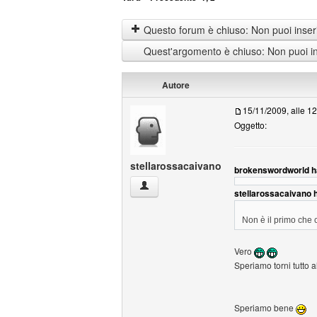
Questo forum è chiuso: Non puoi inseri
Quest'argomento è chiuso: Non puoi ins
Autore
15/11/2009, alle 1
Oggetto:
stellarossacaivano
brokenswordworld ha
stellarossacaivano Profilo
stellarossacaivano h
Non è il primo che c
Vero
Speriamo torni tutto a
Speriamo bene