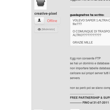
creative-pixel
guadagnafree ha scritto:
creative-pixel Profilo
Offline
VOLEVO SAPER 1 ALTRA COSA
file???
[Moderator]
O COMUNQUE DI TRASPORTA
ALTRO???????????
GRAZIE MILLE
it.gg non consente FTP
se hai un dominio e database s
non importare tabelle database
caricare sui propri server tutti i
servers
non so però poi se siano compa
______________
FREE PARTNERSHIP & SU
------------ FINO al 31-07-2011 --