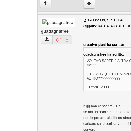
HomePage: creative-pix
↑
05/03/2009, alle 15:34
Oggetto: Re: DATABASE E D
guadagnafree
guadagnafree Profilo
Offline
creative-pixel ha scritto:
guadagnafree ha scritto:
VOLEVO SAPER 1 ALTRA COSA
file???
O COMUNQUE DI TRASPORTA
ALTRO???????????
GRAZIE MILLE
it.gg non consente FTP
se hai un dominio e database s
non importare tabelle database
caricare sui propri server tutti i
servers