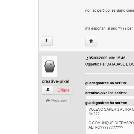
non so però poi se siano compa
ma esportarli si può ???? per 
HomePage: guadagnaf
↑
05/03/2009, alle 15:46
Oggetto: Re: DATABASE E D
creative-pixel
guadagnafree ha scritto:
creative-pixel Profilo
Offline
creative-pixel ha scritto:
[Moderator]
guadagnafree ha scritto:
VOLEVO SAPER 1 ALTRA COSA
file???
O COMUNQUE DI TRASPORTA
ALTRO???????????