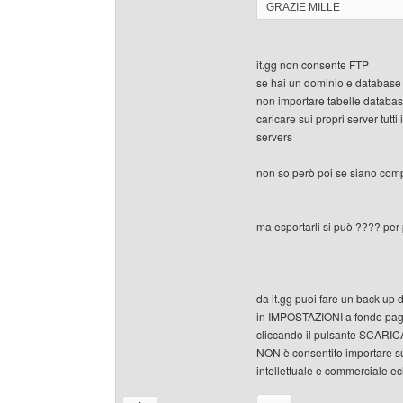
GRAZIE MILLE
it.gg non consente FTP
se hai un dominio e database s
non importare tabelle database
caricare sui propri server tutti i
servers
non so però poi se siano compa
ma esportarli si può ???? per 
da it.gg puoi fare un back up 
in IMPOSTAZIONI a fondo pag
cliccando il pulsante SCARICA 
NON è consentito importare su 
intellettuale e commerciale ecl