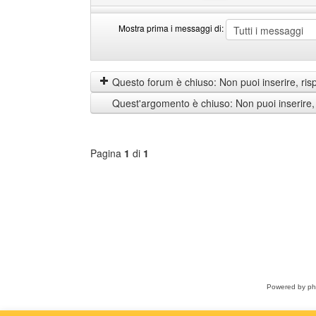
Mostra prima i messaggi di:
Mostra
Order
prima
by
i
Questo forum è chiuso: Non puoi inserire, ris
messaggi
Quest'argomento è chiuso: Non puoi inserire,
di
Pagina
1
di
1
Seleziona
forum
Powered by
p