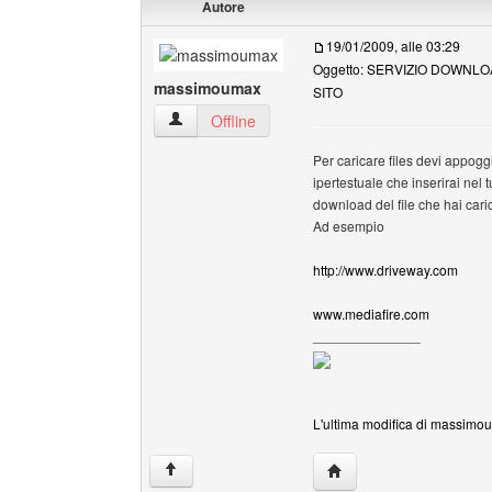
Autore
19/01/2009, alle 03:29
Oggetto: SERVIZIO DOWNL
massimoumax
SITO
massimoumax Profilo
Offline
Per caricare files devi appoggi
ipertestuale che inserirai nel t
download del file che hai cari
Ad esempio
http://www.driveway.com
www.mediafire.com
______________
L'ultima modifica di massimou
HomePage: massimou
↑