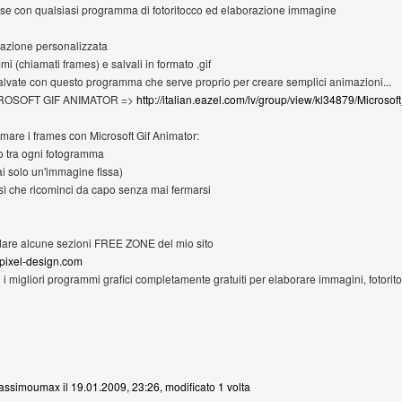
ase con qualsiasi programma di fotoritocco ed elaborazione immagine
mazione personalizzata
mi (chiamati frames) e salvali in formato .gif
salvate con questo programma che serve proprio per creare semplici animazioni...
MICROSOFT GIF ANIMATOR =>
http://italian.eazel.com/lv/group/view/kl34879/Microso
are i frames con Microsoft Gif Animator:
rdo tra ogni fotogramma
rai solo un'immagine fissa)
osì che ricominci da capo senza mai fermarsi
dare alcune sezioni FREE ZONE del mio sito
epixel-design.com
i i migliori programmi grafici completamente gratuiti per elaborare immagini, fotorit
massimoumax il 19.01.2009, 23:26, modificato 1 volta