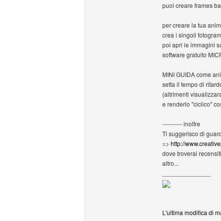
puoi creare frames b
per creare la tua ani
crea i singoli fotogram
poi apri le immagini 
software gratuito 
MINI GUIDA come anim
setta il tempo di rita
(altrimenti visualizza
e renderlo "ciclico" c
---------- inoltre
Ti suggerisco di guar
=>
http://www.creativ
dove troverai recensit
altro...
______________
L'ultima modifica di 