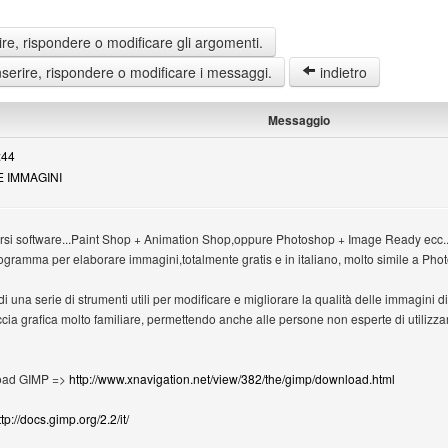
re, rispondere o modificare gli argomenti.
erire, rispondere o modificare i messaggi.
indietro
Messaggio
:44
E IMMAGINI
rsi software...Paint Shop + Animation Shop,oppure Photoshop + Image Ready ecc..
gramma per elaborare immagini,totalmente gratis e in italiano, molto simile a P
una serie di strumenti utili per modificare e migliorare la qualità delle immagini digit
cia grafica molto familiare, permettendo anche alle persone non esperte di utilizzar
load GIMP =>
http://www.xnavigation.net/view/382/the/gimp/download.html
ttp://docs.gimp.org/2.2/it/