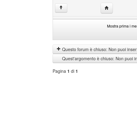
HomePage: mas
↑
Mostra prima i me
Mostra
Order
prima
by
i
Questo forum è chiuso: Non puoi inseri
messaggi
Quest'argomento è chiuso: Non puoi ins
di
Pagina
1
di
1
Seleziona
forum