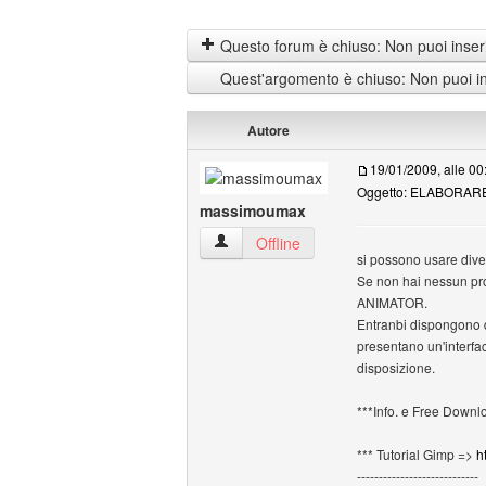
Questo forum è chiuso: Non puoi inseri
Quest'argomento è chiuso: Non puoi ins
Autore
19/01/2009, alle 00
Oggetto: ELABORAR
massimoumax
massimoumax Profilo
Offline
si possono usare dive
Se non hai nessun pro
ANIMATOR.
Entranbi dispongono di 
presentano un'interfac
disposizione.
***Info. e Free Down
*** Tutorial Gimp =>
h
----------------------------