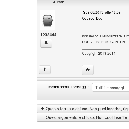
Autore
09/08/2013, alle 18:59
Oggetto: Bug
1233444
non riesco a reindirizzare la 
EQUIV="Refresh" CONTENT="0
1233444 Profilo
______________
Copyright 2013-2014
HomePage: 1233444
↑
Mostra prima i messaggi di:
Mostra
Order
prima
by
i
Questo forum è chiuso: Non puoi inserire, ris
messaggi
Quest'argomento è chiuso: Non puoi inserire,
di