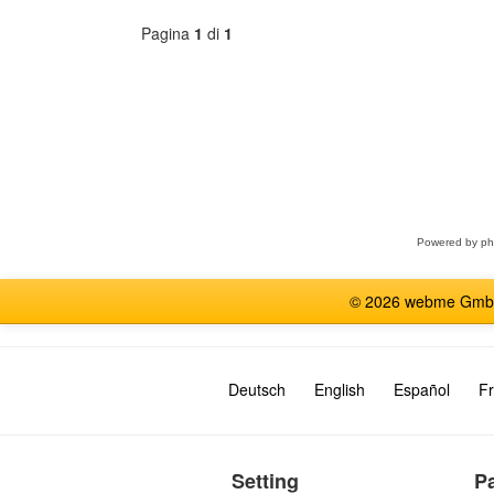
Pagina
1
di
1
Seleziona
forum
Powered by
p
© 2026 webme GmbH, G
Deutsch
English
Español
Fr
Setting
P