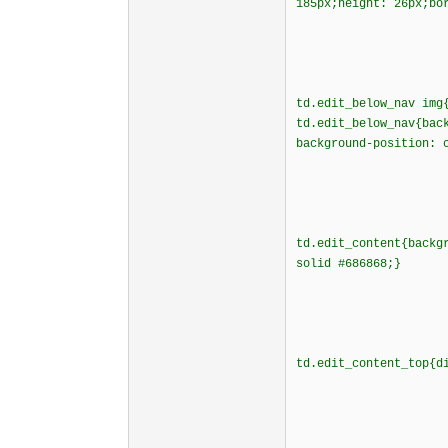
185px;height: 26px;bo
td.edit_below_nav img
td.edit_below_nav{bac
background-position: 
td.edit_content{backg
solid #686868;}
td.edit_content_top{d