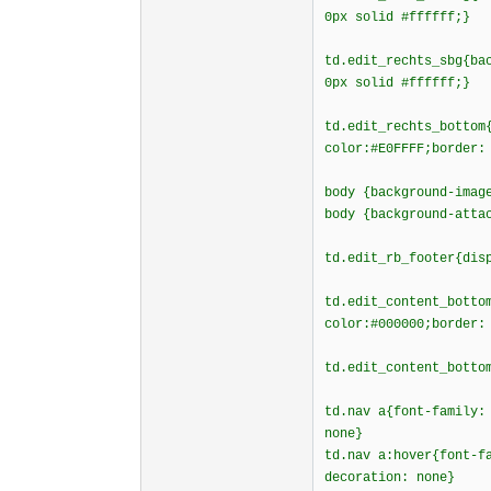
0px solid #ffffff;}
td.edit_rechts_sbg{ba
0px solid #ffffff;}
td.edit_rechts_bottom
color:#E0FFFF;border:
body {background-imag
body {background-atta
td.edit_rb_footer{dis
td.edit_content_botto
color:#000000;border:
td.edit_content_botto
td.nav a{font-family:
none}
td.nav a:hover{font-f
decoration: none}