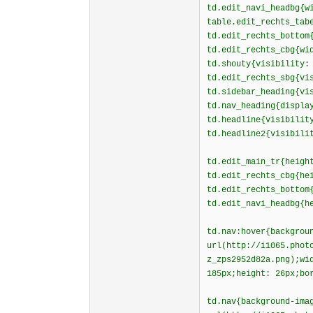
td.edit_navi_headbg{w
table.edit_rechts_tab
td.edit_rechts_bottom
td.edit_rechts_cbg{wi
td.shouty{visibility:
td.edit_rechts_sbg{vi
td.sidebar_heading{vi
td.nav_heading{displa
td.headline{visibilit
td.headline2{visibili
td.edit_main_tr{heigh
td.edit_rechts_cbg{he
td.edit_rechts_bottom
td.edit_navi_headbg{h
td.nav:hover{backgrou
url(http://i1065.phot
z_zps2952d82a.png);wi
185px;height: 26px;bo
td.nav{background-ima