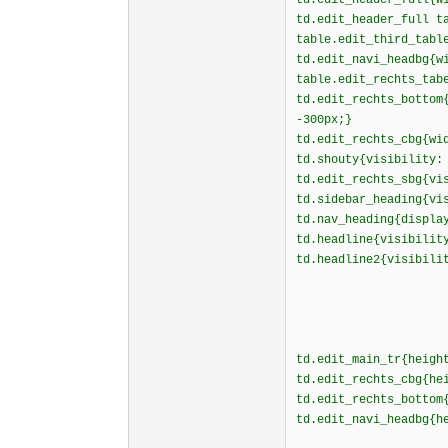
td.edit_header_full{w
td.edit_header_full t
table.edit_third_tabl
td.edit_navi_headbg{w
table.edit_rechts_tab
td.edit_rechts_bottom
-300px;}
td.edit_rechts_cbg{wi
td.shouty{visibility:
td.edit_rechts_sbg{vi
td.sidebar_heading{vi
td.nav_heading{displ
td.headline{visibilit
td.headline2{visibili
td.edit_main_tr{heigh
td.edit_rechts_cbg{he
td.edit_rechts_bottom
td.edit_navi_headbg{h