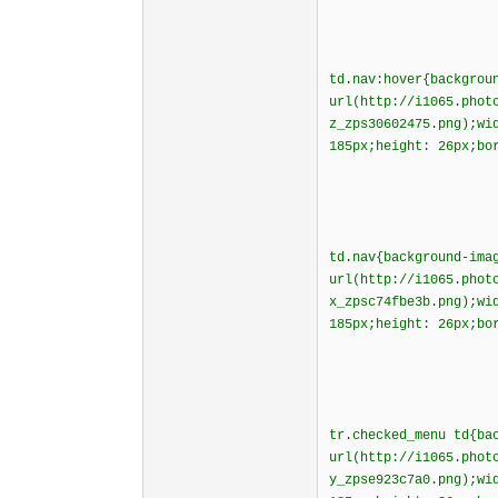
td.nav:hover{backgrou
url(http://i1065.phot
z_zps30602475.png);w
185px;height: 26px;bo
td.nav{background-ima
url(http://i1065.phot
x_zpsc74fbe3b.png);w
185px;height: 26px;bo
tr.checked_menu td{ba
url(http://i1065.phot
y_zpse923c7a0.png);w