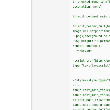
tr.checked_menu td a{
decoration: none}
td.edit_content_main 
td.edit_header_full{b
image:url(http://i106
8.png);background-co
995; height: 165px;ba
repeat; #000000;}
--></style>
<script src="http://w
type="text/javascript
</style><style type="
<!--
table.edit_main_table
table.edit_main_table
td.edit_main_tr{width
table.edit_second_tab