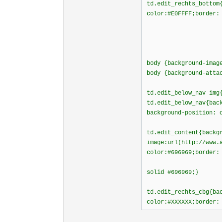
td.edit_rechts_bottom
color:#E0FFFF;border:
body {background-imag
body {background-atta
td.edit_below_nav img
td.edit_below_nav{bac
background-position: 
td.edit_content{backg
image:url(http://www.
color:#696969;border:
solid #696969;}
td.edit_rechts_cbg{ba
color:#XXXXXX;border: