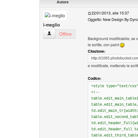
Autore
22/01/2013, alle 15:37
Oggetto: New Design By Dyno 
i-meglio
i-meglio Profilo
Offline
Background modificabile, se vo
le scritte, con paint
Citazione:
http://i1065.photobucket.
e modificate, mettendo le scrit
Codice:
<style type="text/css
<!--
table.edit_main_table
table.edit_main_table
td.edit_main_tr{width
table.edit_second_tab
td.edit_header_full{w
td.edit_header_full t
table.edit_third_tabl