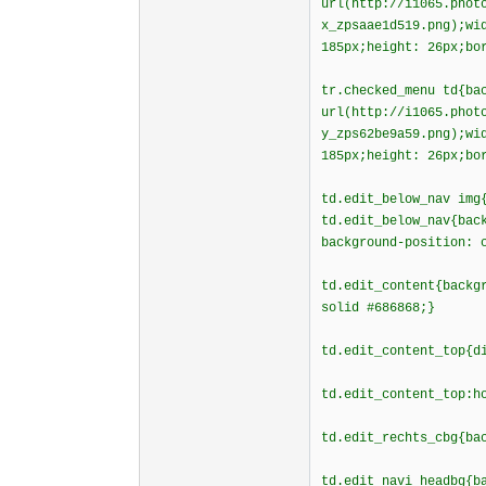
url(http://i1065.phot
x_zpsaae1d519.png);wi
185px;height: 26px;bo
tr.checked_menu td{ba
url(http://i1065.phot
y_zps62be9a59.png);wi
185px;height: 26px;bo
td.edit_below_nav img
td.edit_below_nav{bac
background-position: 
td.edit_content{backg
solid #686868;}
td.edit_content_top{d
td.edit_content_top:h
td.edit_rechts_cbg{ba
td.edit_navi_headbg{b