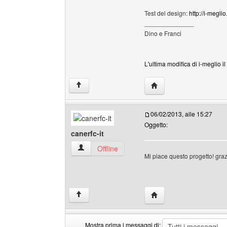
Test del design:
http://i-meglio
______________
Dino e Franci
L'ultima modifica di i-meglio i
HomePage: i-meglio
↑
06/02/2013, alle 15:27
Oggetto:
canerfc-it
canerfc-it Profilo
Offline
Mi piace questo progetto! graz
HomePage: canerfc-it
↑
Mostra prima i messaggi di: