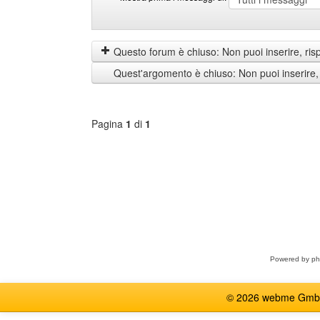
Mostra
Order
prima
by
i
Questo forum è chiuso: Non puoi inserire, ris
messaggi
Quest'argomento è chiuso: Non puoi inserire,
di
Pagina
1
di
1
Seleziona
forum
Powered by
p
© 2026 webme GmbH, G