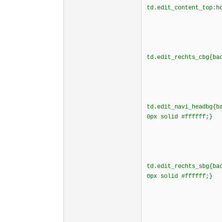
td.edit_content_top:h
td.edit_rechts_cbg{ba
td.edit_navi_headbg{b
0px solid #ffffff;}
td.edit_rechts_sbg{ba
0px solid #ffffff;}