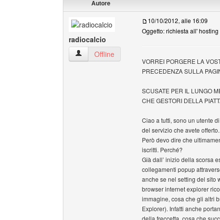
Autore
10/10/2012, alle 16:09
Oggetto: richiesta all' hosting
radiocalcio
radiocalcio Profilo
Offline
VORREI PORGERE LA VOST
PRECEDENZA SULLA PAGIN
SCUSATE PER IL LUNGO ME
CHE GESTORI DELLA PIAT
Ciao a tutti, sono un utente 
del servizio che avete offerto.
Però devo dire che ultimament
iscritti. Perché?
Già dall’ inizio della scorsa e
collegamenti popup attravers
anche se nel setting del sito 
browser internet explorer rico
immagine, cosa che gli altri 
Explorer). Infatti anche port
della freccetta, cosa che suc