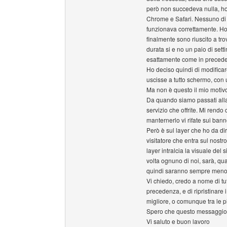
però non succedeva nulla, ho 
Chrome e Safari. Nessuno di 
funzionava correttamente. Ho 
finalmente sono riuscito a tr
durata si e no un paio di se
esattamente come in preced
Ho deciso quindi di modifica
uscisse a tutto schermo, con
Ma non è questo il mio motivo
Da quando siamo passati alla
servizio che offrite. Mi rendo 
manternerlo vi rifate sui banne
Però è sul layer che ho da dir
visitatore che entra sul nostr
layer intralcia la visuale del s
volta ognuno di noi, sarà, qua
quindi saranno sempre meno gl
Vi chiedo, credo a nome di tutti
precedenza, e di ripristinare 
migliore, o comunque tra le pi
Spero che questo messaggio 
Vi saluto e buon lavoro