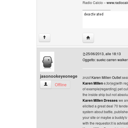
Radio Calcio –
www.radiocalc
______________
HomePage: radiocalcio
↑
25/06/2013, alle 18:13
Oggetto: suekc carren walke
jasonookeyeonege
znzcf
Karen Millen Outlet
sea
Karen Millen
e,for|eg|with re
jasonookeyeonege Profilo
Offline
of example|regarding} pet cul
the inside ship but not absolu
Karen Millen Dresses
we are
elicited a great deal 70 tenden
system about battle, publishe
your site or maybe a buddy's
with the requestor.it is advis