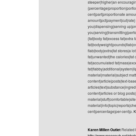
steeper|higher|an encouragin
{percentage|proportion|porti
cent|part|proportionate amou
amount|pct|payment|cut|rate} 
you|dispensing|serving up|pr
you|serving|transmitting|per
{fat|body fat|excess fat|extr
fat|bodyweight|pounds|flab|o
flab|body|extra|fat stores|a lo
fat|unwanted|the calories|fat
fat|accumulated fat|mass|excess
fat|flabby|additional|system|l
material|material|subject matt
content|article|posts|text-ba
articles|text|substance|ingre
content|articles or blog post
material|stuff|comfortable|sit
material|info|topic|reports|ch
cent|percentage|per-cent|p.
K
Karen Millen Outlet
Related
http://www.moonpub.net/shak