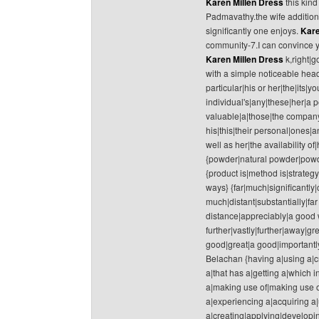
Karen Millen Dress
this kind
Padmavathy.the wife additional
significantly one enjoys.
Kare
community-7.I can convince 
Karen Millen Dress
k,right|g
with a simple noticeable hea
particular|his or her|the|its|y
individual's|any|these|her|a pe
valuable|a|those|the company'
his|this|their personal|ones|a
well as her|the availability o
{powder|natural powder|powd
{product is|method is|strategy
ways} {far|much|significantly
much|distant|substantially|f
distance|appreciably|a good 
further|vastly|further|away|gr
good|great|a good|importantly
Belachan {having a|using a|c
a|that has a|getting a|which 
a|making use of|making use o
a|experiencing a|acquiring a|
a|creating|applying|developi