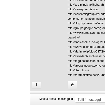
http://ceo-minaki.akihabara
http://www.qqtennis.com/
http://fchs.fomicgroup.cm/i
comprise-formulation-includ
http://blog.ggshow.com/index
http://groups.google.com/gr
http://www.therealityrehab.c
uggs-tho/
http://endlessblue.jp/blog/
http://b2evolution.net.pandast
http://atarimae.jp/blog/037/
http://www.debbieschlussel.
http://ifegg.net/bbs/forum.
http://groups.google.com/gr
http://bbs.idlc.cn/
http://carameltoffee.net/200
HomePage: jasonooke
↑
Mostra prima i messaggi di: