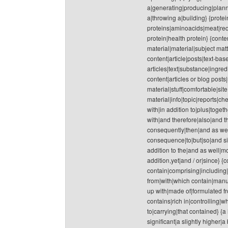
a|generating|producing|plann
a|throwing a|building} {prote
proteins|aminoacids|meat|req
protein|health protein} {conte
material|material|subject matt
content|article|posts|text-ba
articles|text|substance|ingre
content|articles or blog post
material|stuff|comfortable|sit
material|info|topic|reports|ch
with|in addition to|plus|toge
with|and therefore|also|and 
consequently|then|and as wel
consequence|to|but|so|and sim
addition to the|and as well|mo
addition,yet|and / or|since} {
contain|comprising|including|
from|with|which contain|manuf
up with|made of|formulated fr
contains|rich in|controlling
to|carrying|that contained} {
significant|a slightly higher|