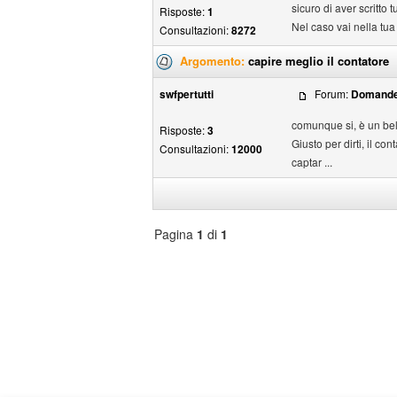
sicuro di aver scritto
Risposte:
1
Nel caso vai nella tua 
Consultazioni:
8272
Argomento:
capire meglio il contatore
swfpertutti
Forum:
Domande
comunque si, è un be
Risposte:
3
Giusto per dirti, il c
Consultazioni:
12000
captar ...
Pagina
1
di
1
Seleziona
forum