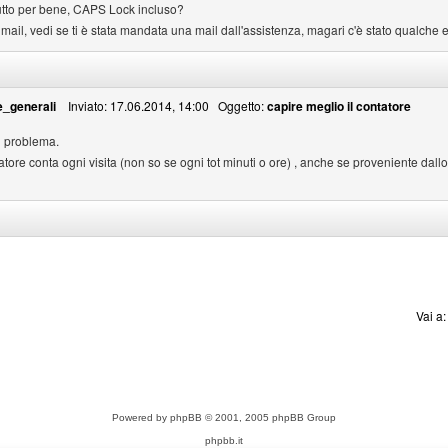
 tutto per bene, CAPS Lock incluso?
mail, vedi se ti è stata mandata una mail dall'assistenza, magari c'è stato qualche er
_generali
Inviato: 17.06.2014, 14:00 Oggetto:
capire meglio il contatore
l problema.
ontatore conta ogni visita (non so se ogni tot minuti o ore) , anche se proveniente dal
Vai a
Powered by
phpBB
© 2001, 2005 phpBB Group
phpbb.it