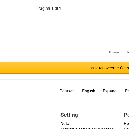
Pagina
1
di
1
Seleziona
forum
Powered by
p
© 2026 webme GmbH, G
Deutsch
English
Español
Fr
Setting
P
Note
Ho