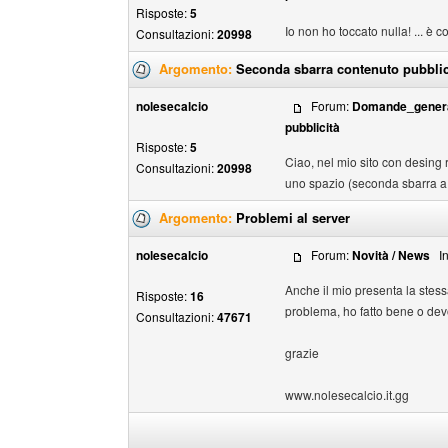
Risposte:
5
Io non ho toccato nulla! ... è c
Consultazioni:
20998
Argomento:
Seconda sbarra contenuto pubblic
nolesecalcio
Forum:
Domande_gener
pubblicità
Risposte:
5
Ciao, nel mio sito con desing
Consultazioni:
20998
uno spazio (seconda sbarra a de
Argomento:
Problemi al server
nolesecalcio
Forum:
Novità / News
Inv
Anche il mio presenta la stess
Risposte:
16
problema, ho fatto bene o de
Consultazioni:
47671
grazie
www.nolesecalcio.it.gg