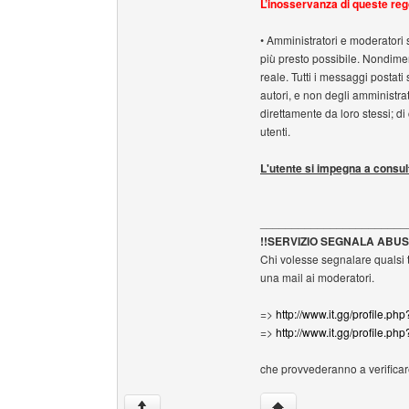
L’inosservanza di queste reg
• Amministratori e moderatori s
più presto possibile. Nondimen
reale. Tutti i messaggi postati 
autori, e non degli amministra
direttamente da loro stessi; d
utenti.
L'utente si impegna a consul
_______________________
!!SERVIZIO SEGNALA ABUSI
Chi volesse segnalare qualsi ti
una mail ai moderatori.
=>
http://www.it.gg/profile.ph
=>
http://www.it.gg/profile.php
che provvederanno a verificar
HomePage: creative-pix
↑