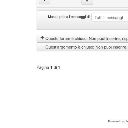
Mostra prima i messaggi di:
Mostra
Order
prima
by
i
Questo forum è chiuso: Non puoi inserire, ris
messaggi
Quest'argomento è chiuso: Non puoi inserire,
di
Pagina
1
di
1
Seleziona
forum
Powered by
p